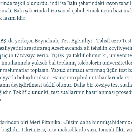
rində təşkil olunurdu, indi isə Bakı şəhərindəki rayon təhsi
eməli, Bakı şəhərində bizə sənəd qəbul etmək üçün bəzi mək
 lazım idi».
ABŞ-da yerləşən Beynəlxalq Test Agentliyi - Təhsil üzrə Tes
aliyyətini araşdıraraq Azərbaycanda ali təhsilin keyfiyyəti
üçün 17 tövsiyə verib. TQDK-ya təklif olunur ki, universitet
ul imtahanında yüksək bal toplamış tələbələrin universitetlə
 məlumatlar toplasın. Yaxud etimadı artırmaq üçün test ba
maiyyətlə bölüşdürülsün. Həmçinin qəbul imtahanlarında ist
anın dəyişdirilməsi təklif olunur. Daha bir tövsiyə test suall
ğlıdır. Təklif olunur ki, test suallarının hazırlanması prosed
n.
lərindən biri Meri Pitanika: «Bizim daha bir müşahidəmiz
 bağlıdır. Fikrimizcə, orta məktəblərdə yazı, tənqidi fikir 