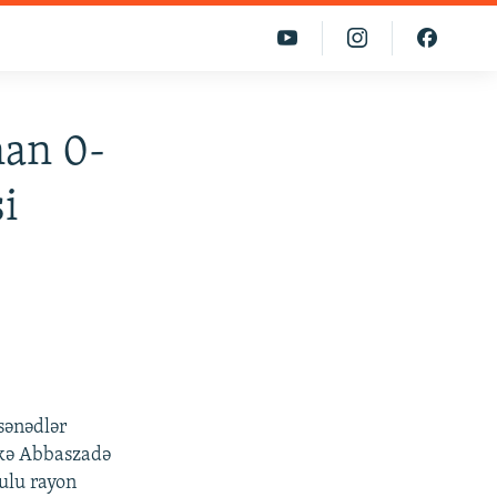
nan 0-
si
sənədlər
ykə Abbaszadə
ulu rayon