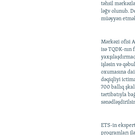
İNFOQRAFIKA
AZƏRBAYCAN ƏDƏBIYYATI KITABXANASI
MISSIYAMIZ
təhsil mərkəzlə
ləğv olunub. D
KARIKATURA
İSLAM VƏ DEMOKRATIYA
PEŞƏ ETIKASI VƏ JURNALISTIKA
STANDARTLARIMIZ
müəyyən etmək
İZ - MƏDƏNIYYƏT PROQRAMI
MATERIALLARIMIZDAN ISTIFADƏ
AZADLIQRADIOSU MOBIL TELEFONUNUZDA
Mərkəzi ofisi 
isə TQDK-nın fə
BIZIMLƏ ƏLAQƏ
yaxşılaşdırmaq 
XƏBƏR BÜLLETENLƏRIMIZ
işləsin və qəb
oxumasına dair
dəqiqliyi icti
700 ballıq şkal
tərtibatıyla ba
sənədləşdirilsi
ETS-in ekspert
proqramları ilə