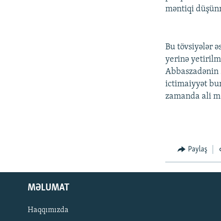
məntiqi düşünm
Bu tövsiyələr 
yerinə yetiril
Abbaszadənin s
ictimaiyyət bun
zamanda ali mə
Paylaş
MƏLUMAT
Haqqımızda