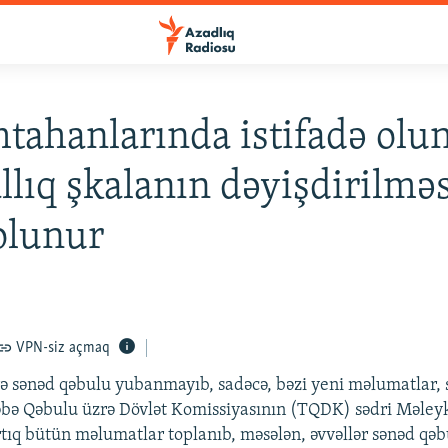
mtahanlarında istifadə olu
llıq şkalanın dəyişdirilmə
 olunur
VPN-siz açmaq
ə sənəd qəbulu yubanmayıb, sadəcə, bəzi yeni məlumatlar, 
əbə Qəbulu üzrə Dövlət Komissiyasının (TQDK) sədri Məle
rtıq bütün məlumatlar toplanıb, məsələn, əvvəllər sənəd qəb