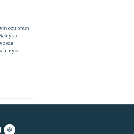
iyin özü onun
 Məleykə
övbədə
əli, eyni