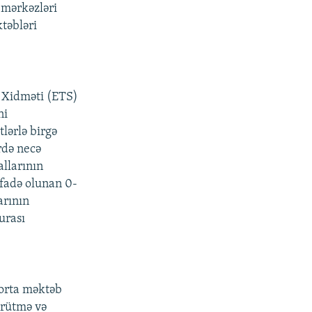
l mərkəzləri
təbləri
t Xidməti (ETS)
ni
lərlə birgə
rdə necə
llarının
ifadə olunan 0-
arının
urası
 orta məktəb
yürütmə və