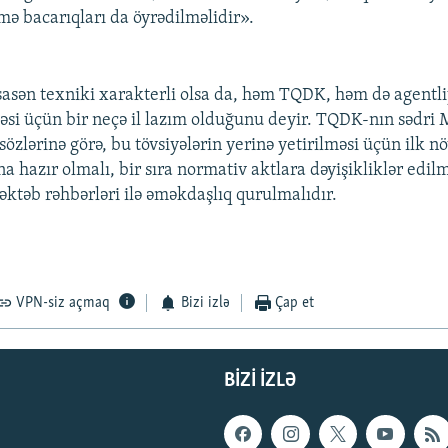
ə bacarıqları da öyrədilməlidir».
əsasən texniki xarakterli olsa da, həm TQDK, həm də agentl
məsi üçün bir neçə il lazım olduğunu deyir. TQDK-nın sədri
özlərinə görə, bu tövsiyələrin yerinə yetirilməsi üçün ilk n
a hazır olmalı, bir sıra normativ aktlara dəyişikliklər edilm
ktəb rəhbərləri ilə əməkdaşlıq qurulmalıdır.
VPN-siz açmaq
Bizi izlə
Çap et
BIZI IZLƏ