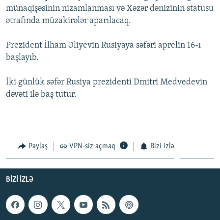
münaqişəsinin nizamlanması və Xəzər dənizinin statusu
İNFOQRAFIKA
AZƏRBAYCAN ƏDƏBIYYATI KITABXANASI
MISSIYAMIZ
BIZI IZLƏ
ətrafında müzakirələr aparılacaq.
KARIKATURA
İSLAM VƏ DEMOKRATIYA
PEŞƏ ETIKASI VƏ JURNALISTIKA STANDARTLARIMIZ
Prezident İlham Əliyevin Rusiyaya səfəri aprelin 16-ı
İZ - MƏDƏNIYYƏT PROQRAMI
MATERIALLARIMIZDAN ISTIFADƏ
başlayıb.
AZADLIQRADIOSU MOBIL TELEFONUNUZDA
RFE/RL-in bütün saytları
BIZIMLƏ ƏLAQƏ
İki günlük səfər Rusiya prezidenti Dmitri Medvedevin
dəvəti ilə baş tutur.
XƏBƏR BÜLLETENLƏRIMIZ
Paylaş
VPN-siz açmaq
Bizi izlə
BIZI IZLƏ