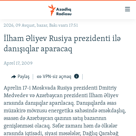
Keçid
linkləri
Əsas
2026, 09 Avqust, bazar, Bakı vaxtı 17:51
məzmuna
GÜNDƏM
İlham Əliyev Rusiya prezidenti ilə
qayıt
#İZAHLA
Əsas
danışıqlar aparacaq
KORRUPSIOMETR
naviqasiyaya
qayıt
Aprel 17, 2009
#ƏSLINDƏ
Axtarışa
FƏRQƏ BAX
Paylaş
VPN-siz açmaq
keç
QANUNI DOĞRU
Aprelin 17-i Moskvada Rusiya prezidenti Dmitriy
Medvedev və Azərbaycan prezidenti İlham Əliyev
ARAŞDIRMA
arasında danışıqlar aparılacaq. Danışıqlarda əsas
MULTIMEDIA
müzakirə mövzusu energetika sahəsində əməkdaşlıq,
əsasən də Azərbaycan qazının satış bazarının
RADIO ARXIV
VIDEO
genişlənməsi olacaq. Səfər zamanı həm də ölkələr
HAQQIMIZDA
FOTOQALEREYA
OXU ZALI
arasında iqtisadi, siyasi məsələlər, Dağlıq Qarabağ