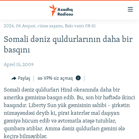
Keçid
linkləri
Əsas
2026, 06 Avqust, cümə axşamı, Bakı vaxtı 08:41
məzmuna
GÜNDƏM
Somali dəniz quldurlarının daha bir
qayıt
#İZAHLA
Əsas
basqını
KORRUPSIOMETR
naviqasiyaya
qayıt
Aprel 15, 2009
#ƏSLINDƏ
Axtarışa
FƏRQƏ BAX
Paylaş
VPN-siz açmaq
keç
QANUNI DOĞRU
Somali dəniz quldurları Hind okeanında daha bir
amerika gəmisinə basqın edib. Bu, son bir həftədə ikinci
ARAŞDIRMA
basqındır. Liberty Sun yük gəmisinin sahibi – şirkətin
MULTIMEDIA
nümayəndəsi deyib ki, pirat katerlər mal daşıyan
gəmiyə hücum edib və avtomatla atəşə tutublar,
RADIO ARXIV
VIDEO
qumbara atıblar. Amma dəniz quldurları gəmini ələ
HAQQIMIZDA
FOTOQALEREYA
OXU ZALI
keçirə bilməyiblər.