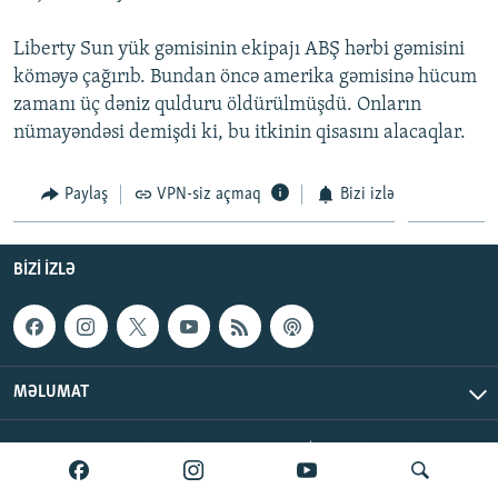
İNFOQRAFIKA
AZƏRBAYCAN ƏDƏBIYYATI KITABXANASI
MISSIYAMIZ
BIZI IZLƏ
Liberty Sun yük gəmisinin ekipajı ABŞ hərbi gəmisini
KARIKATURA
İSLAM VƏ DEMOKRATIYA
PEŞƏ ETIKASI VƏ JURNALISTIKA STANDARTLARIMIZ
köməyə çağırıb. Bundan öncə amerika gəmisinə hücum
İZ - MƏDƏNIYYƏT PROQRAMI
MATERIALLARIMIZDAN ISTIFADƏ
zamanı üç dəniz qulduru öldürülmüşdü. Onların
nümayəndəsi demişdi ki, bu itkinin qisasını alacaqlar.
AZADLIQRADIOSU MOBIL TELEFONUNUZDA
RFE/RL-in bütün saytları
BIZIMLƏ ƏLAQƏ
Paylaş
VPN-siz açmaq
Bizi izlə
XƏBƏR BÜLLETENLƏRIMIZ
BIZI IZLƏ
MƏLUMAT
AzadlıqRadiosu © 2026 Inc. | Bütün hüquqlar qorunur