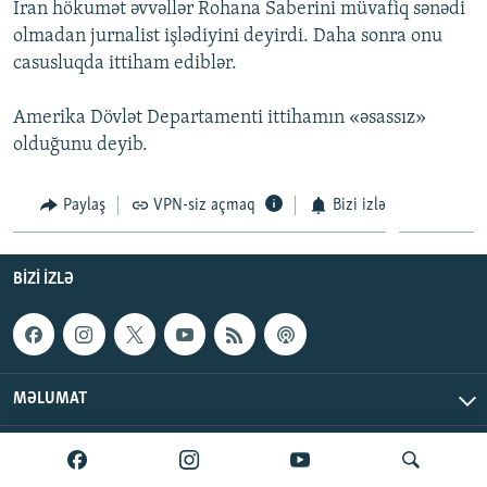
İran hökumət əvvəllər Rohana Saberini müvafiq sənədi
İNFOQRAFIKA
AZƏRBAYCAN ƏDƏBIYYATI KITABXANASI
MISSIYAMIZ
olmadan jurnalist işlədiyini deyirdi. Daha sonra onu
BIZI IZLƏ
KARIKATURA
İSLAM VƏ DEMOKRATIYA
PEŞƏ ETIKASI VƏ JURNALISTIKA STANDARTLARIMIZ
casusluqda ittiham ediblər.
İZ - MƏDƏNIYYƏT PROQRAMI
MATERIALLARIMIZDAN ISTIFADƏ
Amerika Dövlət Departamenti ittihamın «əsassız»
AZADLIQRADIOSU MOBIL TELEFONUNUZDA
RFE/RL-in bütün saytları
olduğunu deyib.
BIZIMLƏ ƏLAQƏ
Paylaş
VPN-siz açmaq
Bizi izlə
XƏBƏR BÜLLETENLƏRIMIZ
BIZI IZLƏ
MƏLUMAT
AzadlıqRadiosu © 2026 Inc. | Bütün hüquqlar qorunur