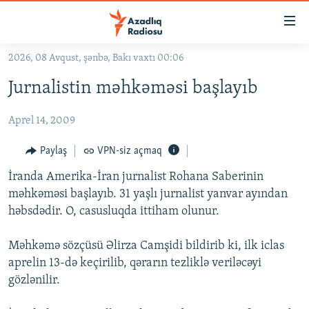
Keçid
linkləri
Əsas
2026, 08 Avqust, şənbə, Bakı vaxtı 00:06
məzmuna
GÜNDƏM
Jurnalistin məhkəməsi başlayıb
qayıt
#İZAHLA
Əsas
Aprel 14, 2009
KORRUPSIOMETR
naviqasiyaya
qayıt
#ƏSLINDƏ
Paylaş
VPN-siz açmaq
Axtarışa
FƏRQƏ BAX
keç
İranda Amerika-İran jurnalist Rohana Saberinin
məhkəməsi başlayıb. 31 yaşlı jurnalist yanvar ayından
QANUNI DOĞRU
həbsdədir. O, casusluqda ittiham olunur.
ARAŞDIRMA
Məhkəmə sözçüsü Əlirza Camşidi bildirib ki, ilk iclas
MULTIMEDIA
aprelin 13-də keçirilib, qərarın tezliklə veriləcəyi
RADIO ARXIV
VIDEO
gözlənilir.
HAQQIMIZDA
FOTOQALEREYA
OXU ZALI