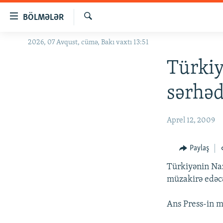
Keçid
BÖLMƏLƏR
linkləri
Axtar
Əsas
2026, 07 Avqust, cümə, Bakı vaxtı 13:51
GÜNDƏM
məzmuna
#İZAHLA
Türki
qayıt
Əsas
KORRUPSIOMETR
sərhəd
naviqasiyaya
#ƏSLINDƏ
qayıt
Axtarışa
FƏRQƏ BAX
Aprel 12, 2009
keç
QANUNI DOĞRU
Paylaş
ARAŞDIRMA
Türkiyənin Naz
MULTIMEDIA
müzakirə edəc
RADIO ARXIV
VIDEO
Ans Press-in m
HAQQIMIZDA
FOTOQALEREYA
OXU ZALI