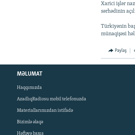
İNFOQRAFIKA
AZƏRBAYCAN ƏDƏBIYYATI KITABXANASI
MISSIYAMIZ
Xarici işlər na
sərhədinin açıl
KARIKATURA
İSLAM VƏ DEMOKRATIYA
PEŞƏ ETIKASI VƏ JURNALISTIKA
STANDARTLARIMIZ
İZ - MƏDƏNIYYƏT PROQRAMI
Türkiyənin baş
MATERIALLARIMIZDAN ISTIFADƏ
münaqişəsi həl
AZADLIQRADIOSU MOBIL TELEFONUNUZDA
BIZIMLƏ ƏLAQƏ
Paylaş
XƏBƏR BÜLLETENLƏRIMIZ
MƏLUMAT
Haqqımızda
AzadlıqRadiosu mobil telefonuzda
Materiallarımızdan istifadə
Bizimlə əlaqə
BIZI IZLƏ
Həftəyə baxış