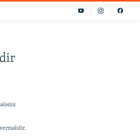
dir
ələsini
verməlidir.