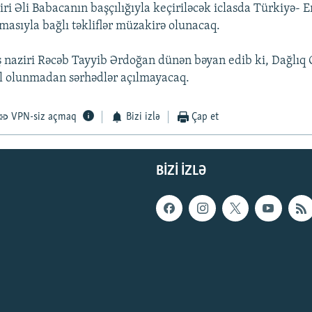
ziri Əli Babacanın başçılığıyla keçiriləcək iclasda Türkiyə-
masıyla bağlı təkliflər müzakirə olunacaq.
 naziri Rəcəb Tayyib Ərdoğan dünən bəyan edib ki, Dağlıq
l olunmadan sərhədlər açılmayacaq.
VPN-siz açmaq
Bizi izlə
Çap et
BIZI IZLƏ