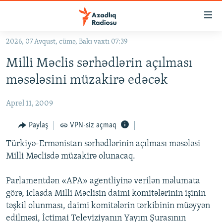
Keçid
linkləri
Əsas
2026, 07 Avqust, cümə, Bakı vaxtı 07:39
məzmuna
GÜNDƏM
Milli Məclis sərhədlərin açılması
qayıt
#İZAHLA
Əsas
məsələsini müzakirə edəcək
KORRUPSIOMETR
naviqasiyaya
qayıt
Aprel 11, 2009
#ƏSLINDƏ
Axtarışa
FƏRQƏ BAX
Paylaş
VPN-siz açmaq
keç
QANUNI DOĞRU
Türkiyə-Ermənistan sərhədlərinin açılması məsələsi
Milli Məclisdə müzakirə olunacaq.
ARAŞDIRMA
MULTIMEDIA
Parlamentdən «APA» agentliyinə verilən məlumata
görə, iclasda Milli Məclisin daimi komitələrinin işinin
RADIO ARXIV
VIDEO
təşkil olunması, daimi komitələrin tərkibinin müəyyən
HAQQIMIZDA
FOTOQALEREYA
OXU ZALI
edilməsi, İctimai Televiziyanın Yayım Şurasının