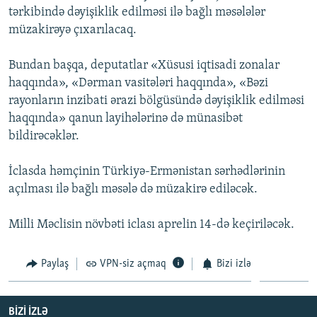
tərkibində dəyişiklik edilməsi ilə bağlı məsələlər
İNFOQRAFIKA
AZƏRBAYCAN ƏDƏBIYYATI KITABXANASI
MISSIYAMIZ
BIZI IZLƏ
müzakirəyə çıxarılacaq.
KARIKATURA
İSLAM VƏ DEMOKRATIYA
PEŞƏ ETIKASI VƏ JURNALISTIKA STANDARTLARIMIZ
Bundan başqa, deputatlar «Xüsusi iqtisadi zonalar
İZ - MƏDƏNIYYƏT PROQRAMI
MATERIALLARIMIZDAN ISTIFADƏ
haqqında», «Dərman vasitələri haqqında», «Bəzi
AZADLIQRADIOSU MOBIL TELEFONUNUZDA
RFE/RL-in bütün saytları
rayonların inzibati ərazi bölgüsündə dəyişiklik edilməsi
BIZIMLƏ ƏLAQƏ
haqqında» qanun layihələrinə də münasibət
bildirəcəklər.
XƏBƏR BÜLLETENLƏRIMIZ
İclasda həmçinin Türkiyə-Ermənistan sərhədlərinin
açılması ilə bağlı məsələ də müzakirə ediləcək.
Milli Məclisin növbəti iclası aprelin 14-də keçiriləcək.
Paylaş
VPN-siz açmaq
Bizi izlə
BIZI IZLƏ