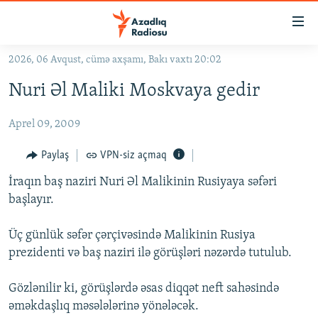
Keçid
linkləri
Əsas
2026, 06 Avqust, cümə axşamı, Bakı vaxtı 20:02
məzmuna
GÜNDƏM
Nuri Əl Maliki Moskvaya gedir
qayıt
#İZAHLA
Əsas
Aprel 09, 2009
KORRUPSIOMETR
naviqasiyaya
qayıt
#ƏSLINDƏ
Paylaş
VPN-siz açmaq
Axtarışa
FƏRQƏ BAX
keç
İraqın baş naziri Nuri Əl Malikinin Rusiyaya səfəri
başlayır.
QANUNI DOĞRU
ARAŞDIRMA
Üç günlük səfər çərçivəsində Malikinin Rusiya
prezidenti və baş naziri ilə görüşləri nəzərdə tutulub.
MULTIMEDIA
RADIO ARXIV
VIDEO
Gözlənilir ki, görüşlərdə əsas diqqət neft sahəsində
HAQQIMIZDA
əməkdaşlıq məsələlərinə yönələcək.
FOTOQALEREYA
OXU ZALI