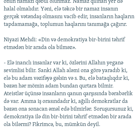
onun namazı qəbul olunmaz. Namaz qılınan yer də
halal olmalıdır. Yəni, elə təkcə bir namaz insanın
gerçək vətəndaş olmasını vacib edir, insanların haqların
tapdamamağa, toplumun haqlarını tanımağa çağırır.
Niyazi Mehdi: «Din və demokratiya bir-birini təhrif
etmədən bir arada ola bilməz».
- Elə inanclı insanlar var ki, özlərini Allahın yeganə
sevimlisi bilir. Sanki Allah aləmi ona görə yaradıb ki,
elə bu adam vəzifəyə gəlsin və s. Bu, elə bataqlıqdır ki,
bəzən hər mömin adam bundan qurtara bilmir.
Ateistlər üçünsə insanların qanun qarşısında bərabərlik
də var. Amma iş orasındadır ki, ağıllı demokratlar da
bəzən ona sonacan əməl edə bilmirlər. Soruşursunuz ki,
demokratiya ilə din bir-birini təhrif etmədən bir arada
ola bilərmi? Fikrimcə, bu, mümkün deyil.