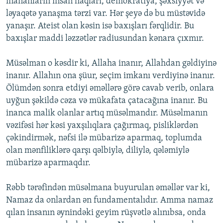
inananların insan haqları, demokratiya, şəxsiyyət və
ləyaqətə yanaşma tərzi var. Hər şeyə də bu müstəvidə
yanaşır. Ateist olan kəsin isə baxışları fərqlidir. Bu
baxışlar maddi ləzzətlər radiusundan kənara çıxmır.
Müsəlman o kəsdir ki, Allaha inanır, Allahdan gəldiyinə
inanır. Allahın ona şüur, seçim imkanı verdiyinə inanır.
Ölümdən sonra etdiyi əməllərə görə cavab verib, onlara
uyğun şəkildə cəza və mükafata çatacağına inanır. Bu
inanca malik olanlar artıq müsəlmandır. Müsəlmanın
vəzifəsi hər kəsi yaxşılıqlara çağırmaq, pisliklərdən
çəkindirmək, nəfsi ilə mübarizə aparmaq, toplumda
olan mənfiliklərə qarşı qəlbiylə, diliylə, qələmiylə
mübarizə aparmaqdır.
Rəbb tərəfindən müsəlmana buyurulan əməllər var ki,
Namaz da onlardan ən fundamentalıdır. Amma namaz
qılan insanın əynindəki geyim rüşvətlə alınıbsa, onda