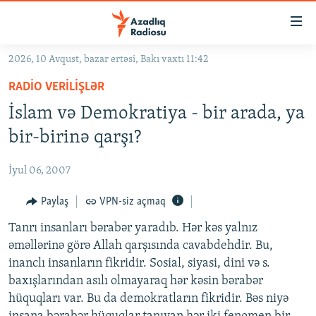
Keçid
linkləri
Əsas
2026, 10 Avqust, bazar ertəsi, Bakı vaxtı 11:42
məzmuna
GÜNDƏM
RADIO VERILIŞLƏR
qayıt
#İZAHLA
Əsas
İslam və Demokratiya - bir arada, ya
KORRUPSIOMETR
naviqasiyaya
bir-birinə qarşı?
qayıt
#ƏSLINDƏ
Axtarışa
İyul 06, 2007
FƏRQƏ BAX
keç
QANUNI DOĞRU
Paylaş
VPN-siz açmaq
ARAŞDIRMA
Tanrı insanları bərabər yaradıb. Hər kəs yalnız
əməllərinə görə Allah qarşısında cavabdehdir. Bu,
MULTIMEDIA
inanclı insanların fikridir. Sosial, siyasi, dini və s.
RADIO ARXIV
VIDEO
baxışlarından asılı olmayaraq hər kəsin bərabər
hüquqları var. Bu da demokratların fikridir. Bəs niyə
HAQQIMIZDA
FOTOQALEREYA
OXU ZALI