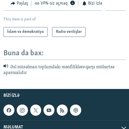
Paylaş
VPN-siz açmaq
Bizi izlə
This item is part of
İslam və demokratiya
Radio verilişlər
Buna da bax:
Əsl müsəlman toplumdakı mənfiliklərə qarşı mübarizə
aparmalıdır
BIZI IZLƏ
MƏLUMAT