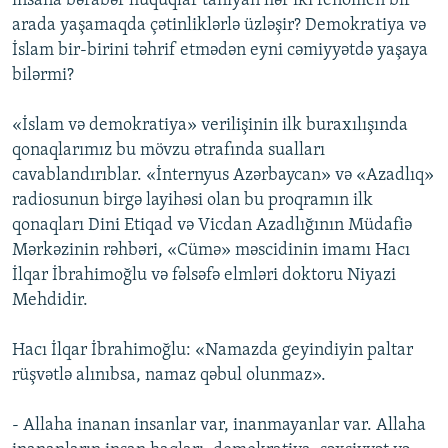
insana bərabər hüquqlar tanıyan hər iki fenomen bir
İNFOQRAFIKA
AZƏRBAYCAN ƏDƏBIYYATI KITABXANASI
MISSIYAMIZ
arada yaşamaqda çətinliklərlə üzləşir? Demokratiya və
BIZI IZLƏ
İslam bir-birini təhrif etmədən eyni cəmiyyətdə yaşaya
KARIKATURA
İSLAM VƏ DEMOKRATIYA
PEŞƏ ETIKASI VƏ JURNALISTIKA STANDARTLARIMIZ
bilərmi?
İZ - MƏDƏNIYYƏT PROQRAMI
MATERIALLARIMIZDAN ISTIFADƏ
«İslam və demokratiya» verilişinin ilk buraxılışında
AZADLIQRADIOSU MOBIL TELEFONUNUZDA
RFE/RL-in bütün saytları
qonaqlarımız bu mövzu ətrafında sualları
BIZIMLƏ ƏLAQƏ
cavablandırıblar. «İnternyus Azərbaycan» və «Azadlıq»
radiosunun birgə layihəsi olan bu proqramın ilk
XƏBƏR BÜLLETENLƏRIMIZ
qonaqları Dini Etiqad və Vicdan Azadlığının Müdafiə
Mərkəzinin rəhbəri, «Cümə» məscidinin imamı Hacı
İlqar İbrahimoğlu və fəlsəfə elmləri doktoru Niyazi
Mehdidir.
Hacı İlqar İbrahimoğlu: «Namazda geyindiyin paltar
rüşvətlə alınıbsa, namaz qəbul olunmaz».
- Allaha inanan insanlar var, inanmayanlar var. Allaha