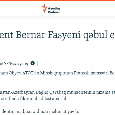
ent Bernar Fasyeni qəbul 
VPN-siz açmaq
lham Əliyev ATƏT-in Minsk qrupunun Fransalı həmsədri Be
istan-Azərbaycan Dağlıq Qarabağ münaqişəsinin nizama sal
 ətrafında fikir mübadiləsi aparılıb.
zidentin mətbuat xidməti məlumat yayıb.