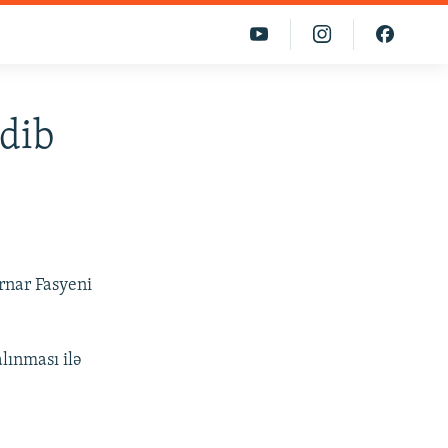
edib
rnar Fasyeni
ınması ilə