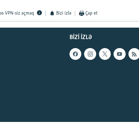
VPN-siz açmaq
Bizi izlə
Çap et
BIZI IZLƏ