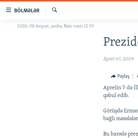
Keçid
BÖLMƏLƏR
linkləri
Axtar
Əsas
2026, 08 Avqust, şənbə, Bakı vaxtı 12:55
GÜNDƏM
məzmuna
#İZAHLA
Prezid
qayıt
Əsas
KORRUPSIOMETR
naviqasiyaya
Aprel 07, 2009
#ƏSLINDƏ
qayıt
Axtarışa
FƏRQƏ BAX
Paylaş
keç
QANUNI DOĞRU
Aprelin 7-də İ
ARAŞDIRMA
qəbul edib.
MULTIMEDIA
Görüşdə Ermən
RADIO ARXIV
VIDEO
bağlı məsələlər
HAQQIMIZDA
FOTOQALEREYA
OXU ZALI
Bu barədə pre