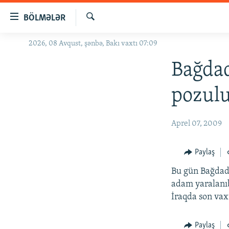
Keçid
BÖLMƏLƏR
linkləri
Axtar
Əsas
2026, 08 Avqust, şənbə, Bakı vaxtı 07:09
GÜNDƏM
məzmuna
#İZAHLA
Bağdad
qayıt
Əsas
KORRUPSIOMETR
pozulu
naviqasiyaya
#ƏSLINDƏ
qayıt
Axtarışa
FƏRQƏ BAX
Aprel 07, 2009
keç
QANUNI DOĞRU
Paylaş
ARAŞDIRMA
Bu gün Bağdadd
MULTIMEDIA
adam yaralanı
RADIO ARXIV
VIDEO
İraqda son vax
HAQQIMIZDA
FOTOQALEREYA
OXU ZALI
Paylaş