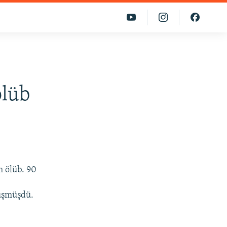
ölüb
 ölüb. 90
düşmüşdü.