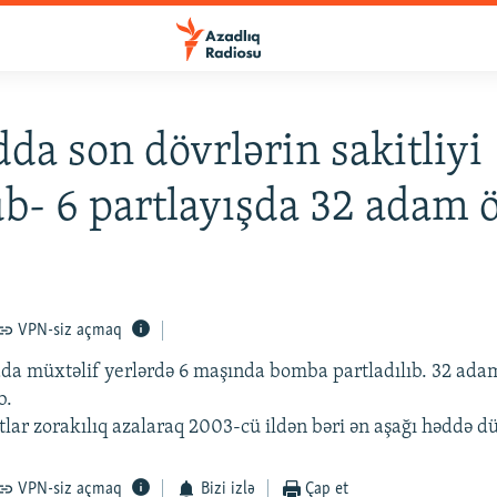
da son dövrlərin sakitliyi
b- 6 partlayışda 32 adam 
VPN-siz açmaq
a müxtəlif yerlərdə 6 maşında bomba partladılıb. 32 adam
b.
tlar zorakılıq azalaraq 2003-cü ildən bəri ən aşağı həddə 
VPN-siz açmaq
Bizi izlə
Çap et