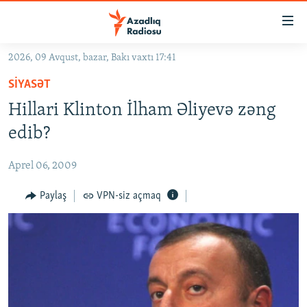
Keçid
linkləri
Əsas
2026, 09 Avqust, bazar, Bakı vaxtı 17:41
məzmuna
GÜNDƏM
SIYASƏT
qayıt
#İZAHLA
Əsas
Hillari Klinton İlham Əliyevə zəng
KORRUPSIOMETR
naviqasiyaya
edib?
qayıt
#ƏSLINDƏ
Axtarışa
Aprel 06, 2009
FƏRQƏ BAX
keç
QANUNI DOĞRU
Paylaş
VPN-siz açmaq
ARAŞDIRMA
MULTIMEDIA
RADIO ARXIV
VIDEO
HAQQIMIZDA
FOTOQALEREYA
OXU ZALI