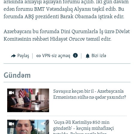
arasında anlayışı aşılayan forumu açılıb. İki gün davam
edən forumu BMT Vətəndaşlıq Alyansı təşkil edib. Bu
forumda ABŞ prezidenti Barak Obamada iştirak edir.
Azərbaycanı bu forumda Dini Qurumlarla İş üzrə Dövlət
Komitəsinin rəhbəri Hidayət Orucov təmsil edir.
Paylaş
VPN-siz açmaq
Bizi izlə
Gündəm
Savaşsız keçən bir il - Azərbaycanla
Ermənistan sülhə nə qədər yaxındır?
'Guya Əli Kərimliyə 850 min
göndərib' – keçmiş mühafizəçi