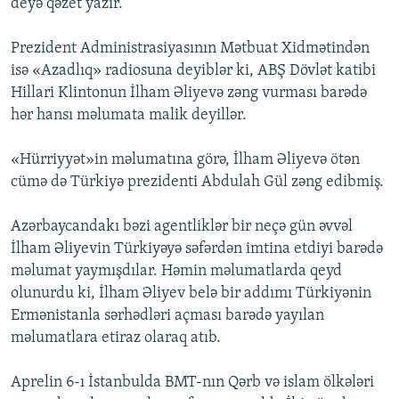
deyə qəzet yazır.
Prezident Administrasiyasının Mətbuat Xidmətindən
isə «Azadlıq» radiosuna deyiblər ki, ABŞ Dövlət katibi
Hillari Klintonun İlham Əliyevə zəng vurması barədə
hər hansı məlumata malik deyillər.
«Hürriyyət»in məlumatına görə, İlham Əliyevə ötən
cümə də Türkiyə prezidenti Abdulah Gül zəng edibmiş.
Azərbaycandakı bəzi agentliklər bir neçə gün əvvəl
İlham Əliyevin Türkiyəyə səfərdən imtina etdiyi barədə
məlumat yaymışdılar. Həmin məlumatlarda qeyd
olunurdu ki, İlham Əliyev belə bir addımı Türkiyənin
Ermənistanla sərhədləri açması barədə yayılan
məlumatlara etiraz olaraq atıb.
Aprelin 6-ı İstanbulda BMT-nın Qərb və islam ölkələri