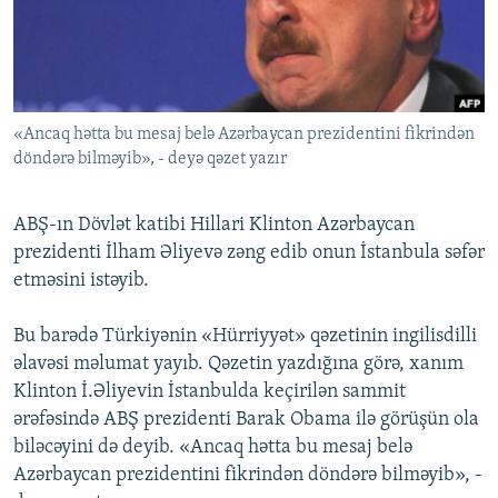
İNFOQRAFIKA
AZƏRBAYCAN ƏDƏBIYYATI KITABXANASI
MISSIYAMIZ
BIZI IZLƏ
KARIKATURA
İSLAM VƏ DEMOKRATIYA
PEŞƏ ETIKASI VƏ JURNALISTIKA STANDARTLARIMIZ
İZ - MƏDƏNIYYƏT PROQRAMI
MATERIALLARIMIZDAN ISTIFADƏ
«Ancaq hətta bu mesaj belə Azərbaycan prezidentini fikrindən
AZADLIQRADIOSU MOBIL TELEFONUNUZDA
RFE/RL-in bütün saytları
döndərə bilməyib», - deyə qəzet yazır
BIZIMLƏ ƏLAQƏ
XƏBƏR BÜLLETENLƏRIMIZ
ABŞ-ın Dövlət katibi Hillari Klinton Azərbaycan
prezidenti İlham Əliyevə zəng edib onun İstanbula səfər
etməsini istəyib.
Bu barədə Türkiyənin «Hürriyyət» qəzetinin ingilisdilli
əlavəsi məlumat yayıb. Qəzetin yazdığına görə, xanım
Klinton İ.Əliyevin İstanbulda keçirilən sammit
ərəfəsində ABŞ prezidenti Barak Obama ilə görüşün ola
biləcəyini də deyib. «Ancaq hətta bu mesaj belə
Azərbaycan prezidentini fikrindən döndərə bilməyib», -