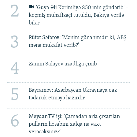
2
'Guya Əli Kərimliyə 850 min göndərib' –
keçmiş mühafizəçi tutuldu, Bakıya verilə
bilər
3
Rüfət Səfərov: 'Mənim günahımdır ki, ABŞ
mənə mükafat verib?'
4
Zamin Salayev azadlığa çıxıb
5
Bayramov: Azərbaycan Ukraynaya qaz
tədarük etməyə hazırdır
6
MeydanTV işi: 'Çamadanlarla çıxarılan
pulların hesabını xalqa nə vaxt
verəcəksiniz?'