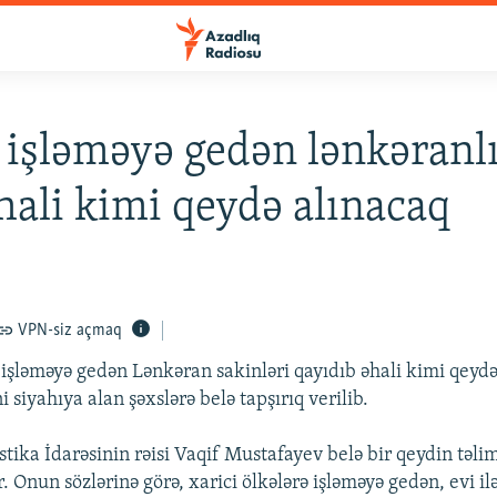
 işləməyə gedən lənkəranlı
əhali kimi qeydə alınacaq
VPN-siz açmaq
ə işləməyə gedən Lənkəran sakinləri qayıdıb əhali kimi qeydə
 siyahıya alan şəxslərə belə tapşırıq verilib.
stika İdarəsinin rəisi Vaqif Mustafayev belə bir qeydin təli
 Onun sözlərinə görə, xarici ölkələrə işləməyə gedən, evi ilə