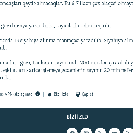
əndaşları qeydə alınacaqlar. Bu 6-7 ildən çox əlaqəsi olmaya
görə bir aya yaxındır ki, sayıcılarla təlim keçirilir.
unda 13 siyahıya alınma məntəqəsi yaradılıb. Siyahıya alı
nub.
matlara görə, Lənkəran rayonunda 200 mindən çox əhali ya
təşkilatları xaricə işləməyə gedənlərin sayının 20 min nəfə
irlər.
VPN-siz açmaq
Bizi izlə
Çap et
BIZI IZLƏ