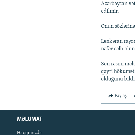
İNFOQRAFIKA
AZƏRBAYCAN ƏDƏBIYYATI KITABXANASI
MISSIYAMIZ
Azərbaycan vət
edilmir.
KARIKATURA
İSLAM VƏ DEMOKRATIYA
PEŞƏ ETIKASI VƏ JURNALISTIKA
STANDARTLARIMIZ
İZ - MƏDƏNIYYƏT PROQRAMI
Onun sözlərinə 
MATERIALLARIMIZDAN ISTIFADƏ
AZADLIQRADIOSU MOBIL TELEFONUNUZDA
Lənkəran rayon
nəfər cəlb olu
BIZIMLƏ ƏLAQƏ
XƏBƏR BÜLLETENLƏRIMIZ
Son rəsmi məlu
qeyri hökumət 
olduğunu bildir
Paylaş
MƏLUMAT
Haqqımızda