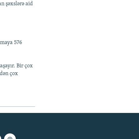
n şəxslərə aid
nmaya 576
şayır. Bir çox
rdən çox