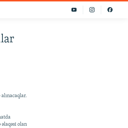
lar
 alınacaqlar.
matda
 əlaqəsi olan