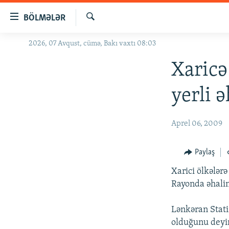
Keçid
BÖLMƏLƏR
linkləri
Axtar
Əsas
2026, 07 Avqust, cümə, Bakı vaxtı 08:03
GÜNDƏM
məzmuna
#İZAHLA
Xaricə
qayıt
Əsas
KORRUPSIOMETR
yerli 
naviqasiyaya
#ƏSLINDƏ
qayıt
Axtarışa
FƏRQƏ BAX
Aprel 06, 2009
keç
QANUNI DOĞRU
Paylaş
ARAŞDIRMA
Xarici ölkələr
MULTIMEDIA
Rayonda əhalini
RADIO ARXIV
VIDEO
Lənkəran Stati
HAQQIMIZDA
FOTOQALEREYA
OXU ZALI
olduğunu deyir.