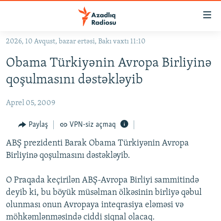
Keçid
linkləri
Əsas
2026, 10 Avqust, bazar ertəsi, Bakı vaxtı 11:10
məzmuna
GÜNDƏM
Obama Türkiyənin Avropa Birliyinə
qayıt
#İZAHLA
Əsas
qoşulmasını dəstəkləyib
KORRUPSIOMETR
naviqasiyaya
qayıt
Aprel 05, 2009
#ƏSLINDƏ
Axtarışa
FƏRQƏ BAX
Paylaş
VPN-siz açmaq
keç
QANUNI DOĞRU
ABŞ prezidenti Barak Obama Türkiyənin Avropa
Birliyinə qoşulmasını dəstəkləyib.
ARAŞDIRMA
MULTIMEDIA
O Praqada keçirilən ABŞ-Avropa Birliyi sammitində
deyib ki, bu böyük müsəlman ölkəsinin birliyə qəbul
RADIO ARXIV
VIDEO
olunması onun Avropaya inteqrasiya eləməsi və
HAQQIMIZDA
FOTOQALEREYA
OXU ZALI
möhkəmlənməsində ciddi siqnal olacaq.