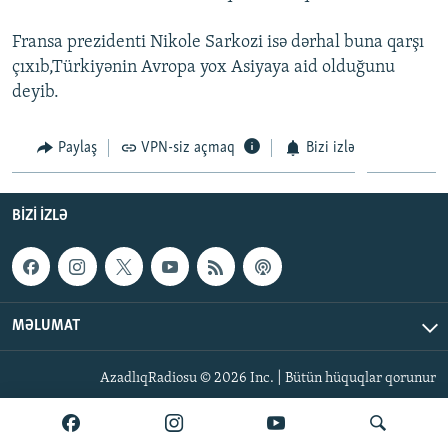
İNFOQRAFIKA
AZƏRBAYCAN ƏDƏBIYYATI KITABXANASI
MISSIYAMIZ
BIZI IZLƏ
Fransa prezidenti Nikole Sarkozi isə dərhal buna qarşı
KARIKATURA
İSLAM VƏ DEMOKRATIYA
PEŞƏ ETIKASI VƏ JURNALISTIKA STANDARTLARIMIZ
çıxıb,Türkiyənin Avropa yox Asiyaya aid olduğunu
deyib.
İZ - MƏDƏNIYYƏT PROQRAMI
MATERIALLARIMIZDAN ISTIFADƏ
AZADLIQRADIOSU MOBIL TELEFONUNUZDA
RFE/RL-in bütün saytları
Paylaş
VPN-siz açmaq
Bizi izlə
BIZIMLƏ ƏLAQƏ
XƏBƏR BÜLLETENLƏRIMIZ
BIZI IZLƏ
MƏLUMAT
AzadlıqRadiosu © 2026 Inc. | Bütün hüquqlar qorunur