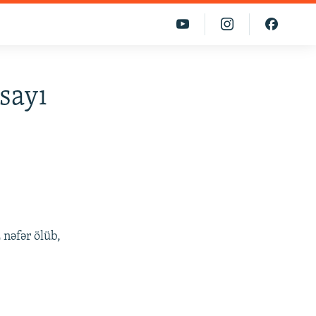
sayı
 nəfər ölüb,