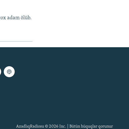
çox adam ölüb.
AzadlıqRadiosu © 2026 Inc. | Bütün hüquqlar qorunur