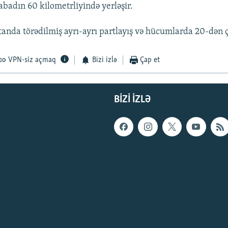
abadın 60 kilometrliyində yerləşir.
anda törədilmiş ayrı-ayrı partlayış və hücumlarda 20-dən 
VPN-siz açmaq
Bizi izlə
Çap et
BIZI IZLƏ