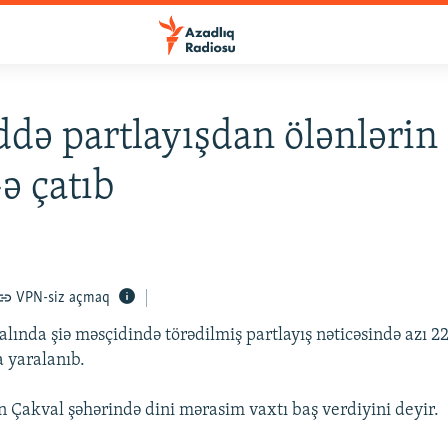
də partlayışdan ölənlərin 
-ə çatıb
VPN-siz açmaq
lında şiə məsçidində törədilmiş partlayış nəticəsində azı 22
 yaralanıb.
ın Çakval şəhərində dini mərasim vaxtı baş verdiyini deyir.