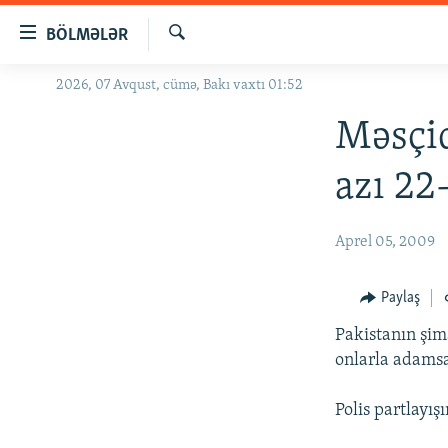
Keçid
BÖLMƏLƏR
linkləri
Axtar
Əsas
2026, 07 Avqust, cümə, Bakı vaxtı 01:52
GÜNDƏM
məzmuna
#İZAHLA
Məsçid
qayıt
Əsas
KORRUPSIOMETR
azı 22
naviqasiyaya
#ƏSLINDƏ
qayıt
Axtarışa
FƏRQƏ BAX
Aprel 05, 2009
keç
QANUNI DOĞRU
Paylaş
ARAŞDIRMA
Pakistanın şima
MULTIMEDIA
onlarla adamsa
RADIO ARXIV
VIDEO
Polis partlayış
HAQQIMIZDA
FOTOQALEREYA
OXU ZALI