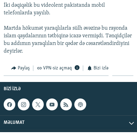
İki dəqiqəlik bu videolent pakistanda mobil
İNFOQRAFIKA
AZƏRBAYCAN ƏDƏBIYYATI KITABXANASI
MISSIYAMIZ
BIZI IZLƏ
telefonlarda yayılıb.
KARIKATURA
İSLAM VƏ DEMOKRATIYA
PEŞƏ ETIKASI VƏ JURNALISTIKA STANDARTLARIMIZ
Martda hökumət yaraqlılarla sülh əvəzinə bu rayonda
İZ - MƏDƏNIYYƏT PROQRAMI
MATERIALLARIMIZDAN ISTIFADƏ
islam qaydalarının tətbiqinə icazə vermişdi. Tənqidçilər
AZADLIQRADIOSU MOBIL TELEFONUNUZDA
RFE/RL-in bütün saytları
bu addımın yaraqlıları bir qədər də cəsarətləndirdiyini
BIZIMLƏ ƏLAQƏ
deyirlər.
XƏBƏR BÜLLETENLƏRIMIZ
Paylaş
VPN-siz açmaq
Bizi izlə
BIZI IZLƏ
MƏLUMAT