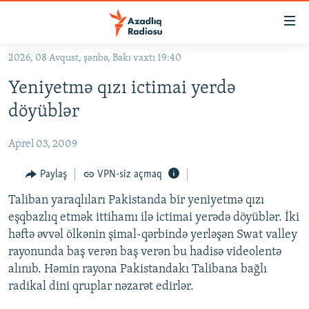
Keçid
linkləri
Əsas
2026, 08 Avqust, şənbə, Bakı vaxtı 19:40
məzmuna
GÜNDƏM
Yeniyetmə qızı ictimai yerdə
qayıt
#İZAHLA
Əsas
döyüblər
KORRUPSIOMETR
naviqasiyaya
qayıt
Aprel 03, 2009
#ƏSLINDƏ
Axtarışa
FƏRQƏ BAX
Paylaş
VPN-siz açmaq
keç
QANUNI DOĞRU
Taliban yaraqlıları Pakistanda bir yeniyetmə qızı
eşqbazlıq etmək ittihamı ilə ictimai yerədə döyüblər. İki
ARAŞDIRMA
həftə əvvəl ölkənin şimal-qərbində yerləşən Swat valley
MULTIMEDIA
rayonunda baş verən baş verən bu hadisə videolentə
alınıb. Həmin rayona Pakistandakı Talibana bağlı
RADIO ARXIV
VIDEO
radikal dini qruplar nəzarət edirlər.
HAQQIMIZDA
FOTOQALEREYA
OXU ZALI