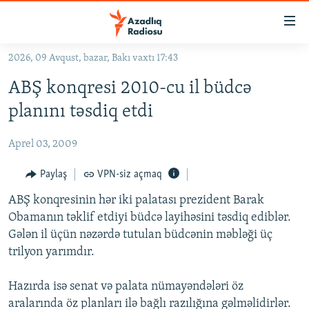
Keçid
linkləri
Əsas
2026, 09 Avqust, bazar, Bakı vaxtı 17:43
məzmuna
GÜNDƏM
ABŞ konqresi 2010-cu il büdcə
qayıt
#İZAHLA
Əsas
planını təsdiq etdi
KORRUPSIOMETR
naviqasiyaya
qayıt
Aprel 03, 2009
#ƏSLINDƏ
Axtarışa
FƏRQƏ BAX
Paylaş
VPN-siz açmaq
keç
QANUNI DOĞRU
ABŞ konqresinin hər iki palatası prezident Barak
Obamanın təklif etdiyi büdcə layihəsini təsdiq ediblər.
ARAŞDIRMA
Gələn il üçün nəzərdə tutulan büdcənin məbləği üç
MULTIMEDIA
trilyon yarımdır.
RADIO ARXIV
VIDEO
Hazırda isə senat və palata nümayəndələri öz
HAQQIMIZDA
FOTOQALEREYA
OXU ZALI
aralarında öz planları ilə bağlı razılığına gəlməlidirlər.