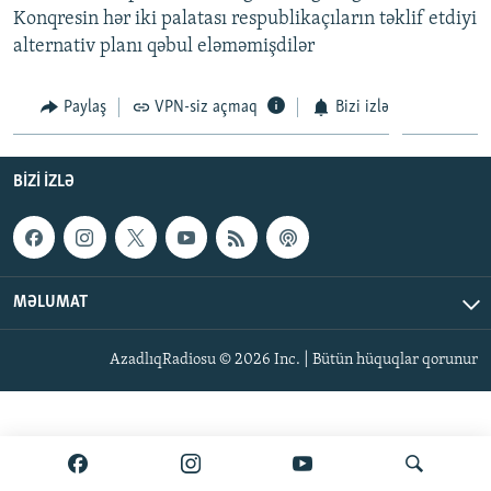
Konqresin hər iki palatası respublikaçıların təklif etdiyi
İNFOQRAFIKA
AZƏRBAYCAN ƏDƏBIYYATI KITABXANASI
MISSIYAMIZ
BIZI IZLƏ
alternativ planı qəbul eləməmişdilər
KARIKATURA
İSLAM VƏ DEMOKRATIYA
PEŞƏ ETIKASI VƏ JURNALISTIKA STANDARTLARIMIZ
İZ - MƏDƏNIYYƏT PROQRAMI
MATERIALLARIMIZDAN ISTIFADƏ
Paylaş
VPN-siz açmaq
Bizi izlə
AZADLIQRADIOSU MOBIL TELEFONUNUZDA
RFE/RL-in bütün saytları
BIZIMLƏ ƏLAQƏ
BIZI IZLƏ
XƏBƏR BÜLLETENLƏRIMIZ
MƏLUMAT
AzadlıqRadiosu © 2026 Inc. | Bütün hüquqlar qorunur