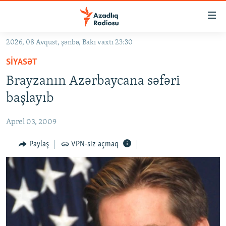
Keçid
linkləri
Əsas
2026, 08 Avqust, şənbə, Bakı vaxtı 23:30
məzmuna
GÜNDƏM
SIYASƏT
qayıt
#İZAHLA
Əsas
Brayzanın Azərbaycana səfəri
KORRUPSIOMETR
naviqasiyaya
başlayıb
qayıt
#ƏSLINDƏ
Axtarışa
Aprel 03, 2009
FƏRQƏ BAX
keç
QANUNI DOĞRU
Paylaş
VPN-siz açmaq
ARAŞDIRMA
MULTIMEDIA
RADIO ARXIV
VIDEO
HAQQIMIZDA
FOTOQALEREYA
OXU ZALI