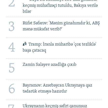
2
keçmiş mühafizəçi tutuldu, Bakıya verilə
bilər
3
Rüfət Səfərov: 'Mənim günahımdır ki, ABŞ
mənə mükafat verib?'
4
Tramp: İranla müharibə 'çox tezliklə'
başa çatacaq
5
Zamin Salayev azadlığa çıxıb
6
Bayramov: Azərbaycan Ukraynaya qaz
tədarük etməyə hazırdır
Ukraynanın keçmiş səfiri qanunsuz