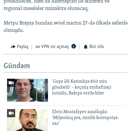
yönəldiləcək, həm də Azərbaycan ilə ikitərəfli və
regional məsələlər müzakirə olunacaq.
Metyu Brayza bundan əvvəl martın 27-də ölkədə səfərdə
olmuşdu.
Paylaş
VPN-siz açmaq
Bizi izlə
Gündəm
'Guya Əli Kərimliyə 850 min
göndərib' – keçmiş mühafizəçi
tutuldu, Bakıya verilə bilər
Elvin Mustafayev azadlıqda:
'Milyonluq yox, minlik korrupsiya
var'