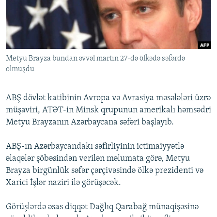
İNFOQRAFIKA
AZƏRBAYCAN ƏDƏBIYYATI KITABXANASI
MISSIYAMIZ
BIZI IZLƏ
KARIKATURA
İSLAM VƏ DEMOKRATIYA
PEŞƏ ETIKASI VƏ JURNALISTIKA STANDARTLARIMIZ
İZ - MƏDƏNIYYƏT PROQRAMI
MATERIALLARIMIZDAN ISTIFADƏ
Metyu Brayza bundan əvvəl martın 27-də ölkədə səfərdə
AZADLIQRADIOSU MOBIL TELEFONUNUZDA
RFE/RL-in bütün saytları
olmuşdu
BIZIMLƏ ƏLAQƏ
XƏBƏR BÜLLETENLƏRIMIZ
ABŞ dövlət katibinin Avropa və Avrasiya məsələləri üzrə
müşaviri, ATƏT-in Minsk qrupunun amerikalı həmsədri
Metyu Brayzanın Azərbaycana səfəri başlayıb.
ABŞ-ın Azərbaycandakı səfirliyinin ictimaiyyətlə
əlaqələr şöbəsindən verilən məlumata görə, Metyu
Brayza birgünlük səfər çərçivəsində ölkə prezidenti və
Xarici İşlər naziri ilə görüşəcək.
Görüşlərdə əsas diqqət Dağlıq Qarabağ münaqişəsinə