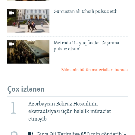
Gürcüstan ali təhsili pulsuz etdi
Metroda 11 aylıq fasilə: 'Daşınma
pulsuz olsun'
Bölmənin bütün materialları burada
Çox izlənən
1
Azərbaycan Bəhruz Həsənlinin
ekstradisiyası üçün hələlik müraciət
etməyib
'Guya Əli Kərimliyə 850 min göndərib' –