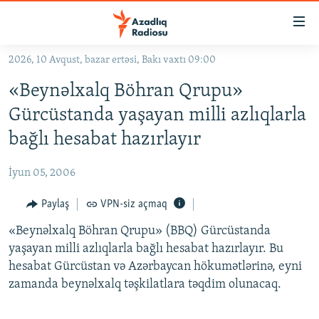
Keçid
linkləri
Əsas
2026, 10 Avqust, bazar ertəsi, Bakı vaxtı 09:00
məzmuna
GÜNDƏM
«Beynəlxalq Böhran Qrupu»
qayıt
#İZAHLA
Əsas
Gürcüstanda yaşayan milli azlıqlarla
KORRUPSIOMETR
naviqasiyaya
bağlı hesabat hazırlayır
qayıt
#ƏSLINDƏ
Axtarışa
İyun 05, 2006
FƏRQƏ BAX
keç
QANUNI DOĞRU
Paylaş
VPN-siz açmaq
ARAŞDIRMA
«Beynəlxalq Böhran Qrupu» (BBQ) Gürcüstanda
yaşayan milli azlıqlarla bağlı hesabat hazırlayır. Bu
MULTIMEDIA
hesabat Gürcüstan və Azərbaycan hökumətlərinə, eyni
RADIO ARXIV
VIDEO
zamanda beynəlxalq təşkilatlara təqdim olunacaq.
HAQQIMIZDA
FOTOQALEREYA
OXU ZALI