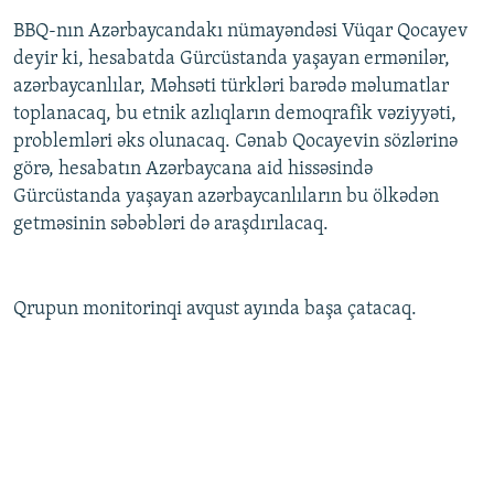
İNFOQRAFIKA
AZƏRBAYCAN ƏDƏBIYYATI KITABXANASI
MISSIYAMIZ
BBQ-nın Azərbaycandakı nümayəndəsi Vüqar Qocayev
BIZI IZLƏ
deyir ki, hesabatda Gürcüstanda yaşayan ermənilər,
KARIKATURA
İSLAM VƏ DEMOKRATIYA
PEŞƏ ETIKASI VƏ JURNALISTIKA STANDARTLARIMIZ
azərbaycanlılar, Məhsəti türkləri barədə məlumatlar
İZ - MƏDƏNIYYƏT PROQRAMI
MATERIALLARIMIZDAN ISTIFADƏ
toplanacaq, bu etnik azlıqların demoqrafik vəziyyəti,
problemləri əks olunacaq. Cənab Qocayevin sözlərinə
AZADLIQRADIOSU MOBIL TELEFONUNUZDA
RFE/RL-in bütün saytları
görə, hesabatın Azərbaycana aid hissəsində
BIZIMLƏ ƏLAQƏ
Gürcüstanda yaşayan azərbaycanlıların bu ölkədən
XƏBƏR BÜLLETENLƏRIMIZ
getməsinin səbəbləri də araşdırılacaq.
Qrupun monitorinqi avqust ayında başa çatacaq.