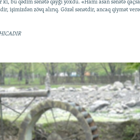
r ki, bu qədim sənətə qayğı yoxdu. «Hamı asan sənətə qaçsay
dir, işimizdən zövq alırıq. Gözəl sənətdir, ancaq qiymət ver
HICADIR