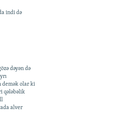
da indi də
gözə dəyən də
yrı
n demək olar ki
i qələbəlik
ll
yada alver