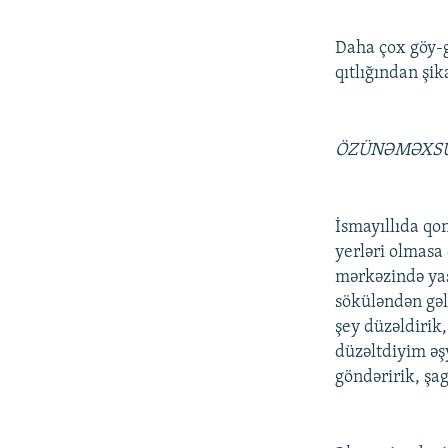
Daha çox göy-gö
qıtlığından şik
ÖZÜNƏMƏXSU
İsmayıllıda qo
yerləri olmasa 
mərkəzində yaş
söküləndən gəli
şey düzəldirik
düzəltdiyim əşy
göndəririk, şa