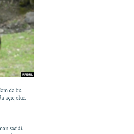
 Həm də bu
 açıq olur.
man səsidi.