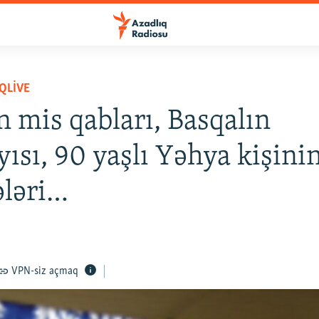
QLIVE
n mis qabları, Basqalın
yısı, 90 yaşlı Yəhya kişini
ələri…
VPN-siz açmaq