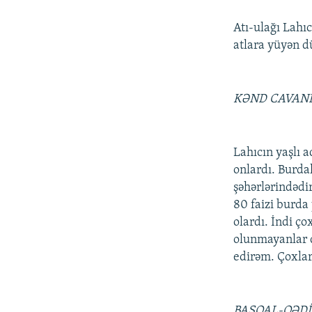
Atı-ulağı Lahıc
atlara yüyən d
KƏND CAVAN
Lahıcın yaşlı 
onlardı. Burdak
şəhərlərindədi
80 faizi burda
olardı. İndi ço
olunmayanlar d
edirəm. Çoxlar
BASQAL-QƏDİ