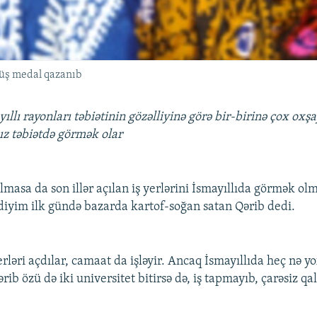
üş medal qazanıb
ıllı rayonları təbiətinin gözəlliyinə görə bir-birinə çox oxş
ız təbiətdə görmək olar
lmasa da son illər açılan iş yerlərini İsmayıllıda görmək o
ldiyim ilk gündə bazarda kartof-soğan satan Qərib dedi.
rləri açdılar, camaat da işləyir. Ancaq İsmayıllıda heç nə y
ərib özü də iki universitet bitirsə də, iş tapmayıb, çarəsiz q