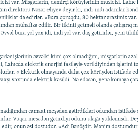
iqisi var. Misgərlərin, dəmirçi körüylərinin musiqisi. Lahı
un direktoru Nəzər Əliyev deyir ki, indi-indi adamlar kən
eniliklər də edirlər. «Bura qoruqdu, 80 hektar ərazimiz var.
ından mühafizə edilir. Bir tikinti getməli olanda çalışırıq m
vvəl bura yol yox idi, indi yol var, daş gətirirlər, yeni tikili
rlər işlərinin əvvəlki kimi çox olmadığını, misgərlərin azal
ki, Lahıcda elektrik enerjisi fasiləylə verildiyindən işlərini t
lurlar. « Elektrik olmayanda daha çox körüydən istifadə edi
 yaxşı vaxtında elektrik kəsildi. Nə edəsən, yenə köməyə ça
madığından camaat meşədən gətirdikləri odundan istifadə 
yırlar. Vüqar meşədən gətirdiyi odunu ulağa yükləmişdi. Deyi
 edir, onun əsl dostudur. «Adı Bənöşdir. Mənim dostumdur