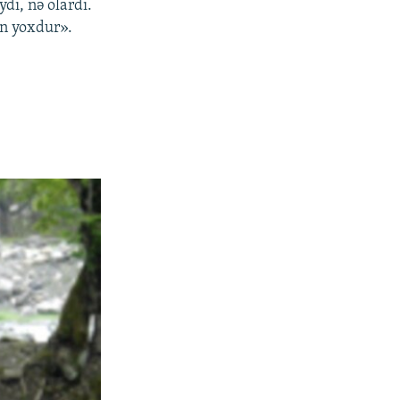
dı, nə olardı.
ən yoxdur».