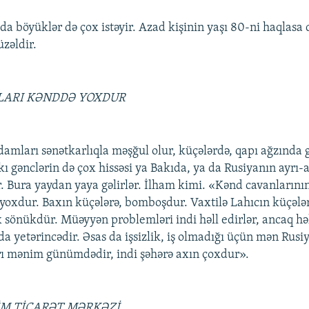
da böyüklər də çox istəyir. Azad kişinin yaşı 80-ni haqlasa 
üzəldir.
LARI KƏNDDƏ YOXDUR
adamları sənətkarlıqla məşğul olur, küçələrdə, qapı ağzında 
ı gənclərin də çox hissəsi ya Bakıda, ya da Rusiyanın ayrı-a
r. Bura yaydan yaya gəlirlər. İlham kimi. «Kənd cavanlarını
 yoxdur. Baxın küçələrə, bomboşdur. Vaxtilə Lahıcın küçələr
x sönükdür. Müəyyən problemləri indi həll edirlər, ancaq hə
a yetərincədir. Əsas da işsizlik, iş olmadığı üçün mən Rusi
ı mənim günümdədir, indi şəhərə axın çoxdur».
M TİCARƏT MƏRKƏZİ