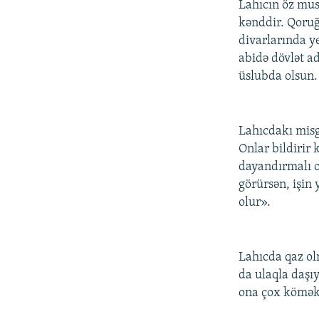
Lahıcın öz mus
kənddir. Qoruğ
divarlarında y
abidə dövlət ad
üslubda olsun. Ə
Lahıcdakı misgə
Onlar bildirir 
dayandırmalı o
görürsən, işin
olur».
Lahıcda qaz ol
da ulaqla daşı
ona çox kömək