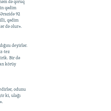
c həm də qoruq
din qədim
 Ərazidə 92
illi, qədim
lər də olur».
dığını deyirlər.
ez-tez
rik. Bir də
tan körüy
edirlər, odunu
r ki, ulağı
».