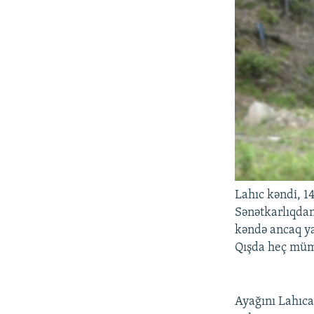
Lahıc kəndi, 
Sənətkarlıqdan
kəndə ancaq ya
Qışda heç mümk
Ayağını Lahıca