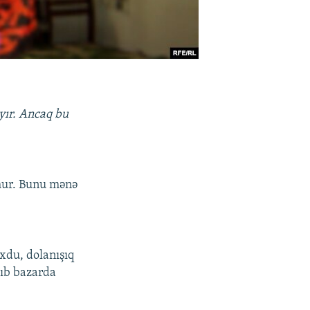
ayır. Ancaq bu
lmur. Bunu mənə
oxdu, dolanışıq
alıb bazarda