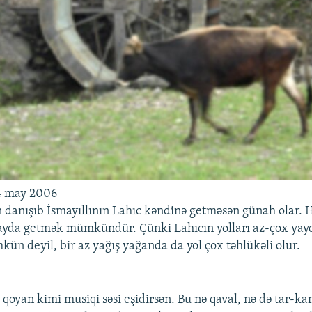
14 may 2006
 danışıb İsmayıllının Lahıc kəndinə getməsən günah olar.
yda getmək mümkündür. Çünki Lahıcın yolları az-çox yayda
ün deyil, bir az yağış yağanda da yol çox təhlükəli olur.
 qoyan kimi musiqi səsi eşidirsən. Bu nə qaval, nə də tar-ka