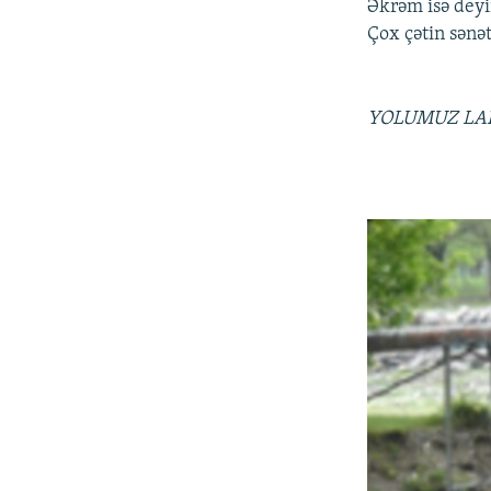
Əkrəm isə deyi
Çox çətin sənət
YOLUMUZ LA