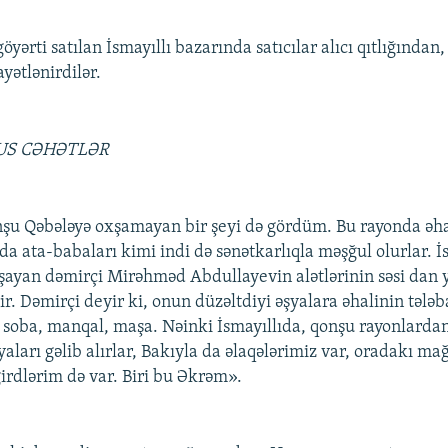
yərti satılan İsmayıllı bazarında satıcılar alıcı qıtlığından, 
ayətlənirdilər.
S CƏHƏTLƏR
nşu Qəbələyə oxşamayan bir şeyi də gördüm. Bu rayonda əha
da ata-babaları kimi indi də sənətkarlıqla məşğul olurlar. İ
ayan dəmirçi Mirəhməd Abdullayevin alətlərinin səsi dan 
r. Dəmirçi deyir ki, onun düzəltdiyi əşyalara əhalinin tələb
, soba, manqal, maşa. Nəinki İsmayıllıda, qonşu rayonlarda
aları gəlib alırlar, Bakıyla da əlaqələrimiz var, oradakı ma
girdlərim də var. Biri bu Əkrəm».