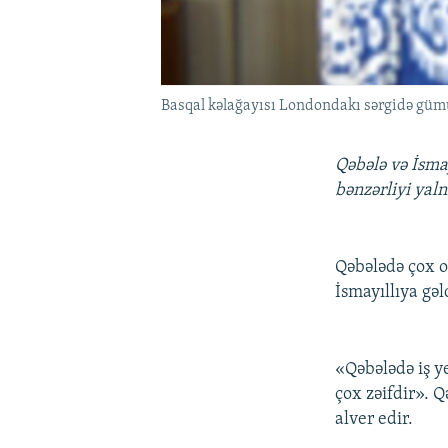
Basqal kəlağayısı Londondakı sərgidə güm
Qəbələ və İsmay
bənzərliyi yaln
Qəbələdə çox o
İsmayıllıya gə
«Qəbələdə iş ye
çox zəifdir». Q
alver edir.