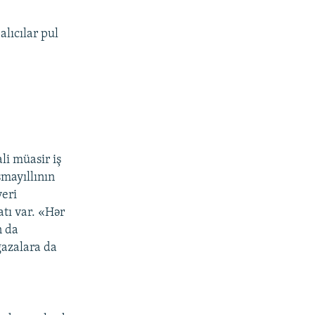
alıcılar pul
li müasir iş
smayıllının
yeri
atı var. «Hər
n da
ğazalara da