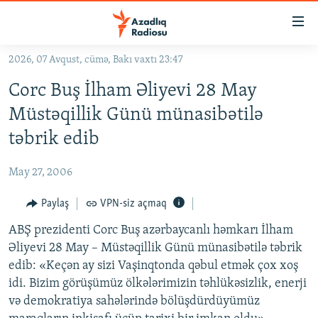
Keçid
linkləri
Əsas
2026, 07 Avqust, cümə, Bakı vaxtı 23:47
məzmuna
GÜNDƏM
Corc Buş İlham Əliyevi 28 May
qayıt
#İZAHLA
Əsas
Müstəqillik Günü münasibətilə
KORRUPSIOMETR
naviqasiyaya
təbrik edib
qayıt
#ƏSLINDƏ
Axtarışa
May 27, 2006
FƏRQƏ BAX
keç
QANUNI DOĞRU
Paylaş
VPN-siz açmaq
ARAŞDIRMA
ABŞ prezidenti Corc Buş azərbaycanlı həmkarı İlham
Əliyevi 28 May – Müstəqillik Günü münasibətilə təbrik
MULTIMEDIA
edib: «Keçən ay sizi Vaşinqtonda qəbul etmək çox xoş
RADIO ARXIV
VIDEO
idi. Bizim görüşümüz ölkələrimizin təhlükəsizlik, enerji
və demokratiya sahələrində bölüşdürdüyümüz
HAQQIMIZDA
FOTOQALEREYA
OXU ZALI