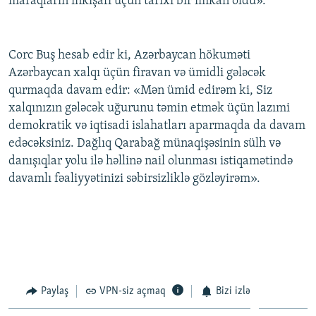
maraqların inkişafı üçün tarixi bir imkan oldu».
İNFOQRAFIKA
AZƏRBAYCAN ƏDƏBIYYATI KITABXANASI
MISSIYAMIZ
BIZI IZLƏ
KARIKATURA
İSLAM VƏ DEMOKRATIYA
PEŞƏ ETIKASI VƏ JURNALISTIKA STANDARTLARIMIZ
Corc Buş hesab edir ki, Azərbaycan hökuməti
İZ - MƏDƏNIYYƏT PROQRAMI
MATERIALLARIMIZDAN ISTIFADƏ
Azərbaycan xalqı üçün firavan və ümidli gələcək
qurmaqda davam edir: «Mən ümid edirəm ki, Siz
AZADLIQRADIOSU MOBIL TELEFONUNUZDA
RFE/RL-in bütün saytları
xalqınızın gələcək uğurunu təmin etmək üçün lazımi
BIZIMLƏ ƏLAQƏ
demokratik və iqtisadi islahatları aparmaqda da davam
XƏBƏR BÜLLETENLƏRIMIZ
edəcəksiniz. Dağlıq Qarabağ münaqişəsinin sülh və
danışıqlar yolu ilə həllinə nail olunması istiqamətində
davamlı fəaliyyətinizi səbirsizliklə gözləyirəm».
Paylaş
VPN-siz açmaq
Bizi izlə