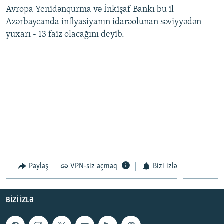
Avropa Yenidənqurma və İnkişaf Bankı bu il
İNFOQRAFIKA
AZƏRBAYCAN ƏDƏBIYYATI KITABXANASI
MISSIYAMIZ
BIZI IZLƏ
Azərbaycanda inflyasiyanın idarəolunan səviyyədən
KARIKATURA
İSLAM VƏ DEMOKRATIYA
PEŞƏ ETIKASI VƏ JURNALISTIKA STANDARTLARIMIZ
yuxarı - 13 faiz olacağını deyib.
İZ - MƏDƏNIYYƏT PROQRAMI
MATERIALLARIMIZDAN ISTIFADƏ
AZADLIQRADIOSU MOBIL TELEFONUNUZDA
RFE/RL-in bütün saytları
BIZIMLƏ ƏLAQƏ
XƏBƏR BÜLLETENLƏRIMIZ
Paylaş
VPN-siz açmaq
Bizi izlə
BIZI IZLƏ