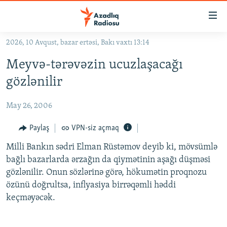
Keçid
linkləri
Əsas
2026, 10 Avqust, bazar ertəsi, Bakı vaxtı 13:14
məzmuna
GÜNDƏM
Meyvə-tərəvəzin ucuzlaşacağı
qayıt
#İZAHLA
Əsas
gözlənilir
KORRUPSIOMETR
naviqasiyaya
qayıt
May 26, 2006
#ƏSLINDƏ
Axtarışa
FƏRQƏ BAX
Paylaş
VPN-siz açmaq
keç
QANUNI DOĞRU
Milli Bankın sədri Elman Rüstəmov deyib ki, mövsümlə
bağlı bazarlarda ərzağın da qiymətinin aşağı düşməsi
ARAŞDIRMA
gözlənilir. Onun sözlərinə görə, hökumətin proqnozu
MULTIMEDIA
özünü doğrultsa, inflyasiya birrəqəmli həddi
keçməyəcək.
RADIO ARXIV
VIDEO
HAQQIMIZDA
FOTOQALEREYA
OXU ZALI