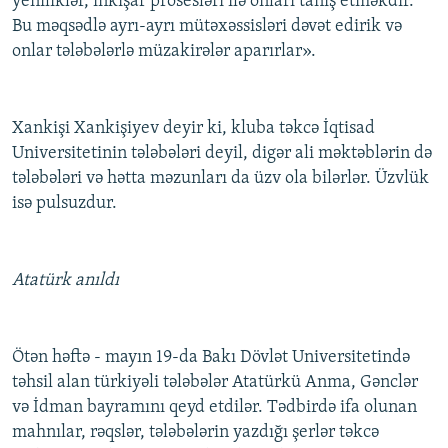
yeniliklər, inkişaf prosesləri ilə onları tanış etməkdir.
Bu məqsədlə ayrı-ayrı mütəxəssisləri dəvət edirik və
onlar tələbələrlə müzakirələr aparırlar».
Xankişi Xankişiyev deyir ki, kluba təkcə İqtisad
Universitetinin tələbələri deyil, digər ali məktəblərin də
tələbələri və hətta məzunları da üzv ola bilərlər. Üzvlük
isə pulsuzdur.
Atatürk anıldı
Ötən həftə - mayın 19-da Bakı Dövlət Universitetində
təhsil alan türkiyəli tələbələr Atatürkü Anma, Gənclər
və İdman bayramını qeyd etdilər. Tədbirdə ifa olunan
mahnılar, rəqslər, tələbələrin yazdığı şerlər təkcə