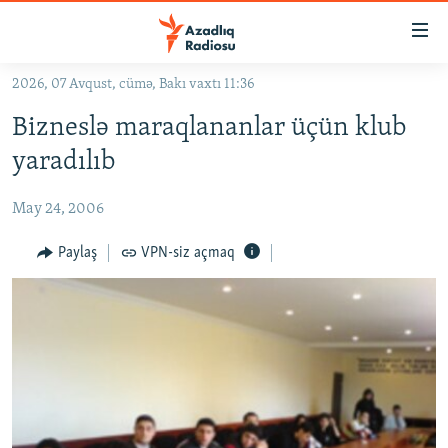
Keçid
linkləri
Əsas
2026, 07 Avqust, cümə, Bakı vaxtı 11:36
məzmuna
GÜNDƏM
Bizneslə maraqlananlar üçün klub
qayıt
#İZAHLA
Əsas
yaradılıb
KORRUPSIOMETR
naviqasiyaya
qayıt
May 24, 2006
#ƏSLINDƏ
Axtarışa
FƏRQƏ BAX
Paylaş
VPN-siz açmaq
keç
QANUNI DOĞRU
ARAŞDIRMA
MULTIMEDIA
RADIO ARXIV
VIDEO
HAQQIMIZDA
FOTOQALEREYA
OXU ZALI