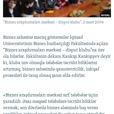
İNFOQRAFIKA
AZƏRBAYCAN ƏDƏBIYYATI KITABXANASI
MISSIYAMIZ
BIZI IZLƏ
KARIKATURA
İSLAM VƏ DEMOKRATIYA
PEŞƏ ETIKASI VƏ JURNALISTIKA STANDARTLARIMIZ
“Biznes araşdırmaları mərkəzi – disput klubu”, 2 mart 2006
İZ - MƏDƏNIYYƏT PROQRAMI
MATERIALLARIMIZDAN ISTIFADƏ
AZADLIQRADIOSU MOBIL TELEFONUNUZDA
RFE/RL-in bütün saytları
Biznes sahəsinə maraq göstərənlər İqtisad
BIZIMLƏ ƏLAQƏ
Universitetinin Biznes İnzibatçılığı Fakültəsində açılan
“Biznes araşdırmaları mərkəzi – disput klubu”na üzv
XƏBƏR BÜLLETENLƏRIMIZ
ola bilərlər. Fakültənin dekanı Xankişi Xankişiyev deyir
ki, kluba üzv olmaqla tələbələr təcrübi biliklərini
artırmaq, biznes sahəsində qanunvericilik, inkişaf
prosesləri ilə tanış olmaq şansı əldə edirlər.
«Biznes araşdırmaları mərkəzi sırf tələbələr üçün
yaradılıb. Əsas məqsəd tələbələrə təcrübi biliklər
vermək, son dövrlərdə biznes aləmində baş verən