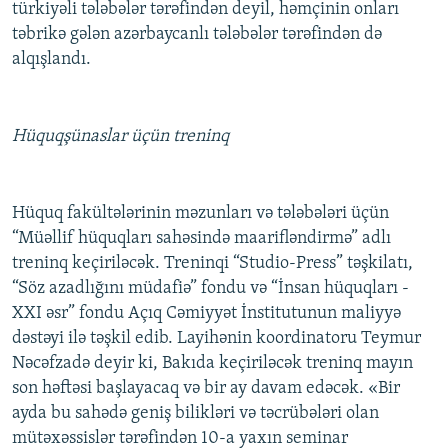
türkiyəli tələbələr tərəfindən deyil, həmçinin onları
təbrikə gələn azərbaycanlı tələbələr tərəfindən də
alqışlandı.
Hüquqşünaslar üçün treninq
Hüquq fakültələrinin məzunları və tələbələri üçün
“Müəllif hüquqları sahəsində maarifləndirmə” adlı
treninq keçiriləcək. Treninqi “Studio-Press” təşkilatı,
“Söz azadlığını müdafiə” fondu və “İnsan hüquqları -
XXI əsr” fondu Açıq Cəmiyyət İnstitutunun maliyyə
dəstəyi ilə təşkil edib. Layihənin koordinatoru Teymur
Nəcəfzadə deyir ki, Bakıda keçiriləcək treninq mayın
son həftəsi başlayacaq və bir ay davam edəcək. «Bir
ayda bu sahədə geniş bilikləri və təcrübələri olan
mütəxəssislər tərəfindən 10-a yaxın seminar