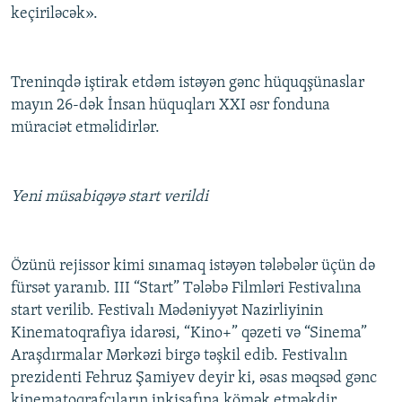
keçiriləcək».
Treninqdə iştirak etdəm istəyən gənc hüquqşünaslar
mayın 26-dək İnsan hüquqları XXI əsr fonduna
müraciət etməlidirlər.
Yeni müsabiqəyə start verildi
Özünü rejissor kimi sınamaq istəyən tələbələr üçün də
fürsət yaranıb. III “Start” Tələbə Filmləri Festivalına
start verilib. Festivalı Mədəniyyət Nazirliyinin
Kinematoqrafiya idarəsi, “Kino+” qəzeti və “Sinema”
Araşdırmalar Mərkəzi birgə təşkil edib. Festivalın
prezidenti Fehruz Şamiyev deyir ki, əsas məqsəd gənc
kinematoqrafçıların inkişafına kömək etməkdir.