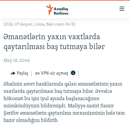
Keçid
linkləri
Əsas
2026, 07 Avqust, cümə, Bakı vaxtı 06:32
məzmuna
GÜNDƏM
Əmanətlərin yaxın vaxtlarda
qayıt
#İZAHLA
Əsas
qaytarılması baş tutmaya bilər
KORRUPSIOMETR
naviqasiyaya
qayıt
May 18, 2006
#ƏSLINDƏ
Axtarışa
FƏRQƏ BAX
Paylaş
VPN-siz açmaq
keç
QANUNI DOĞRU
Əhalinin sovet banklarında qalan əmanətlərinin yaxın
vaxtlarda qaytarılması baş tutmaya bilər. Əvvəlcə
ARAŞDIRMA
hökumət bu işin iyul ayında başlanacağının
MULTIMEDIA
mümkünlüyünü bildirmişdi. Maliyyə naziri Samir
Şərifov əmanətlərin qaytarılma mexanizminin hələ tam
RADIO ARXIV
VIDEO
hazır olmadığını bildirib.
HAQQIMIZDA
FOTOQALEREYA
OXU ZALI