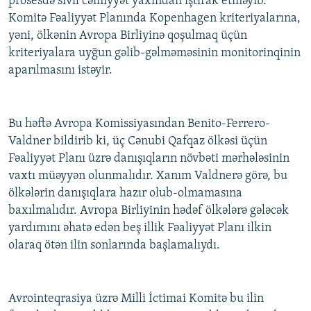
prosesdə sivil cəmiyyət yaxından iştirak etməyib.
İNFOQRAFIKA
AZƏRBAYCAN ƏDƏBIYYATI KITABXANASI
MISSIYAMIZ
Komitə Fəaliyyət Planında Kopenhagen kriteriyalarına,
BIZI IZLƏ
yəni, ölkənin Avropa Birliyinə qoşulmaq üçün
KARIKATURA
İSLAM VƏ DEMOKRATIYA
PEŞƏ ETIKASI VƏ JURNALISTIKA STANDARTLARIMIZ
kriteriyalara uyğun gəlib-gəlməməsinin monitorinqinin
İZ - MƏDƏNIYYƏT PROQRAMI
MATERIALLARIMIZDAN ISTIFADƏ
aparılmasını istəyir.
AZADLIQRADIOSU MOBIL TELEFONUNUZDA
RFE/RL-in bütün saytları
BIZIMLƏ ƏLAQƏ
Bu həftə Avropa Komissiyasından Benito-Ferrero-
XƏBƏR BÜLLETENLƏRIMIZ
Valdner bildirib ki, üç Cənubi Qafqaz ölkəsi üçün
Fəaliyyət Planı üzrə danışıqların növbəti mərhələsinin
vaxtı müəyyən olunmalıdır. Xanım Valdnerə görə, bu
ölkələrin danışıqlara hazır olub-olmamasına
baxılmalıdır. Avropa Birliyinin hədəf ölkələrə gələcək
yardımını əhatə edən beş illik Fəaliyyət Planı ilkin
olaraq ötən ilin sonlarında başlamalıydı.
Avrointeqrasiya üzrə Milli İctimai Komitə bu ilin