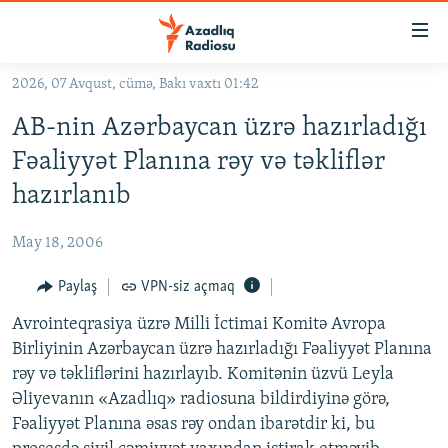
Keçid
linkləri
Əsas
2026, 07 Avqust, cümə, Bakı vaxtı 01:42
məzmuna
GÜNDƏM
AB-nin Azərbaycan üzrə hazırladığı
qayıt
#İZAHLA
Əsas
Fəaliyyət Planına rəy və təkliflər
KORRUPSIOMETR
naviqasiyaya
hazırlanıb
qayıt
#ƏSLINDƏ
Axtarışa
May 18, 2006
FƏRQƏ BAX
keç
QANUNI DOĞRU
Paylaş
VPN-siz açmaq
ARAŞDIRMA
Avrointeqrasiya üzrə Milli İctimai Komitə Avropa
Birliyinin Azərbaycan üzrə hazırladığı Fəaliyyət Planına
MULTIMEDIA
rəy və təkliflərini hazırlayıb. Komitənin üzvü Leyla
RADIO ARXIV
VIDEO
Əliyevanın «Azadlıq» radiosuna bildirdiyinə görə,
Fəaliyyət Planına əsas rəy ondan ibarətdir ki, bu
HAQQIMIZDA
FOTOQALEREYA
OXU ZALI