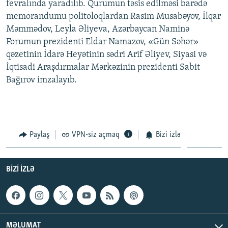
fevralında yaradılıb. Qurumun təsis edilməsi barədə
memorandumu politoloqlardan Rasim Musabəyov, İlqar
Məmmədov, Leyla Əliyeva, Azərbaycan Naminə
Forumun prezidenti Eldar Namazov, «Gün Səhər»
qəzetinin İdarə Heyətinin sədri Arif Əliyev, Siyasi və
İqtisadi Araşdırmalar Mərkəzinin prezidenti Sabit
Bağırov imzalayıb.
Paylaş
VPN-siz açmaq
Bizi izlə
BIZI IZLƏ
MƏLUMAT