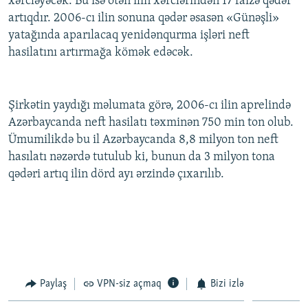
xərcləyəcək. Bu isə ötən ilin xərclərindən 17 faizə qədər
İNFOQRAFIKA
AZƏRBAYCAN ƏDƏBIYYATI KITABXANASI
MISSIYAMIZ
artıqdır. 2006-cı ilin sonuna qədər əsasən «Günəşli»
BIZI IZLƏ
yatağında aparılacaq yenidənqurma işləri neft
KARIKATURA
İSLAM VƏ DEMOKRATIYA
PEŞƏ ETIKASI VƏ JURNALISTIKA STANDARTLARIMIZ
hasilatını artırmağa kömək edəcək.
İZ - MƏDƏNIYYƏT PROQRAMI
MATERIALLARIMIZDAN ISTIFADƏ
AZADLIQRADIOSU MOBIL TELEFONUNUZDA
RFE/RL-in bütün saytları
Şirkətin yaydığı məlumata görə, 2006-cı ilin aprelində
BIZIMLƏ ƏLAQƏ
Azərbaycanda neft hasilatı təxminən 750 min ton olub.
XƏBƏR BÜLLETENLƏRIMIZ
Ümumilikdə bu il Azərbaycanda 8,8 milyon ton neft
hasılatı nəzərdə tutulub ki, bunun da 3 milyon tona
qədəri artıq ilin dörd ayı ərzində çıxarılıb.
Paylaş
VPN-siz açmaq
Bizi izlə