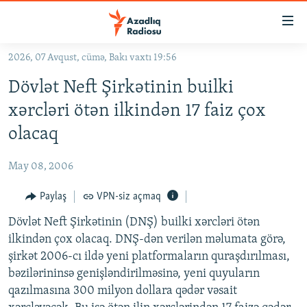
Keçid
linkləri
Əsas
2026, 07 Avqust, cümə, Bakı vaxtı 19:56
məzmuna
GÜNDƏM
Dövlət Neft Şirkətinin builki
qayıt
#İZAHLA
Əsas
xərcləri ötən ilkindən 17 faiz çox
KORRUPSIOMETR
naviqasiyaya
olacaq
qayıt
#ƏSLINDƏ
Axtarışa
May 08, 2006
FƏRQƏ BAX
keç
QANUNI DOĞRU
Paylaş
VPN-siz açmaq
ARAŞDIRMA
Dövlət Neft Şirkətinin (DNŞ) builki xərcləri ötən
ilkindən çox olacaq. DNŞ-dən verilən məlumata görə,
MULTIMEDIA
şirkət 2006-cı ildə yeni platformaların quraşdırılması,
RADIO ARXIV
VIDEO
bəzilərininsə genişləndirilməsinə, yeni quyuların
qazılmasına 300 milyon dollara qədər vəsait
HAQQIMIZDA
FOTOQALEREYA
OXU ZALI