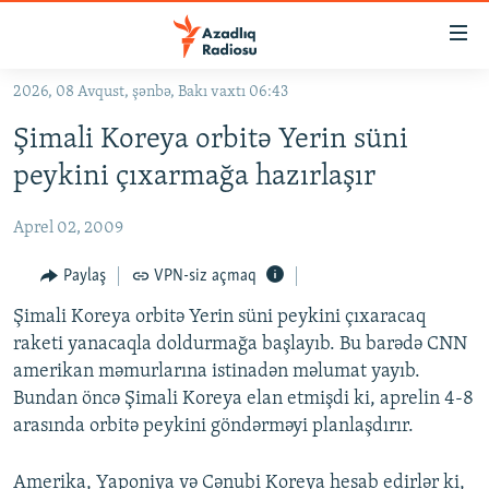
Keçid
linkləri
Əsas
2026, 08 Avqust, şənbə, Bakı vaxtı 06:43
məzmuna
GÜNDƏM
Şimali Koreya orbitə Yerin süni
qayıt
#İZAHLA
Əsas
peykini çıxarmağa hazırlaşır
KORRUPSIOMETR
naviqasiyaya
qayıt
Aprel 02, 2009
#ƏSLINDƏ
Axtarışa
FƏRQƏ BAX
Paylaş
VPN-siz açmaq
keç
QANUNI DOĞRU
Şimali Koreya orbitə Yerin süni peykini çıxaracaq
raketi yanacaqla doldurmağa başlayıb. Bu barədə CNN
ARAŞDIRMA
amerikan məmurlarına istinadən məlumat yayıb.
MULTIMEDIA
Bundan öncə Şimali Koreya elan etmişdi ki, aprelin 4-8
arasında orbitə peykini göndərməyi planlaşdırır.
RADIO ARXIV
VIDEO
HAQQIMIZDA
FOTOQALEREYA
OXU ZALI
Amerika, Yaponiya və Cənubi Koreya hesab edirlər ki,