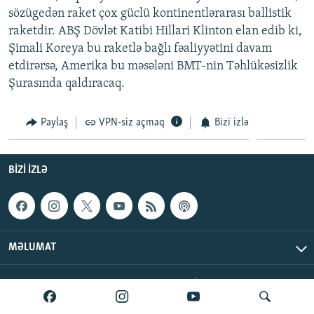
sözügedən raket çox güclü kontinentlərarası ballistik
İNFOQRAFIKA
AZƏRBAYCAN ƏDƏBIYYATI KITABXANASI
MISSIYAMIZ
BIZI IZLƏ
raketdir. ABŞ Dövlət Katibi Hillari Klinton elan edib ki,
KARIKATURA
İSLAM VƏ DEMOKRATIYA
PEŞƏ ETIKASI VƏ JURNALISTIKA STANDARTLARIMIZ
Şimali Koreya bu raketlə bağlı fəaliyyətini davam
İZ - MƏDƏNIYYƏT PROQRAMI
MATERIALLARIMIZDAN ISTIFADƏ
etdirərsə, Amerika bu məsələni BMT-nin Təhlükəsizlik
Şurasında qaldıracaq.
AZADLIQRADIOSU MOBIL TELEFONUNUZDA
RFE/RL-in bütün saytları
BIZIMLƏ ƏLAQƏ
Paylaş
VPN-siz açmaq
Bizi izlə
XƏBƏR BÜLLETENLƏRIMIZ
BIZI IZLƏ
MƏLUMAT
AzadlıqRadiosu © 2026 Inc. | Bütün hüquqlar qorunur