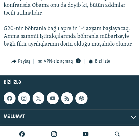
konfransda Obama onu da deyib ki, bütün addmlar
İNFOQRAFIKA
AZƏRBAYCAN ƏDƏBIYYATI KITABXANASI
MISSIYAMIZ
BIZI IZLƏ
təcili atılmalıdır.
KARIKATURA
İSLAM VƏ DEMOKRATIYA
PEŞƏ ETIKASI VƏ JURNALISTIKA STANDARTLARIMIZ
G20-nin böhranla bağlı aprelin 1-i axşam başlayacaq.
İZ - MƏDƏNIYYƏT PROQRAMI
MATERIALLARIMIZDAN ISTIFADƏ
Amma sammit iştirakçılarında böhranla mübarizəylə
AZADLIQRADIOSU MOBIL TELEFONUNUZDA
RFE/RL-in bütün saytları
bağlı fikir ayrılıqlarının dərin olduğu müşahidə olunur.
BIZIMLƏ ƏLAQƏ
Paylaş
VPN-siz açmaq
Bizi izlə
XƏBƏR BÜLLETENLƏRIMIZ
BIZI IZLƏ
MƏLUMAT
AzadlıqRadiosu © 2026 Inc. | Bütün hüquqlar qorunur