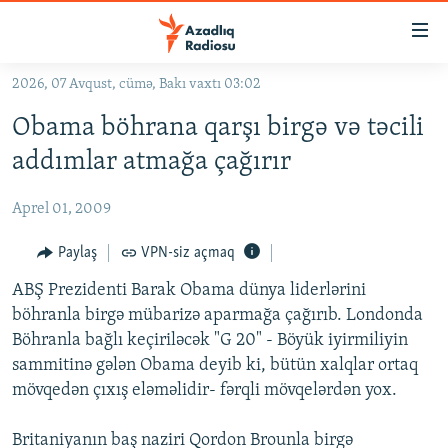
Keçid
linkləri
Əsas
2026, 07 Avqust, cümə, Bakı vaxtı 03:02
məzmuna
GÜNDƏM
Obama böhrana qarşı birgə və təcili
qayıt
#İZAHLA
Əsas
addımlar atmağa çağırır
KORRUPSIOMETR
naviqasiyaya
qayıt
Aprel 01, 2009
#ƏSLINDƏ
Axtarışa
FƏRQƏ BAX
Paylaş
VPN-siz açmaq
keç
QANUNI DOĞRU
ABŞ Prezidenti Barak Obama dünya liderlərini
böhranla birgə mübarizə aparmağa çağırıb. Londonda
ARAŞDIRMA
Böhranla bağlı keçiriləcək "G 20" - Böyük iyirmiliyin
MULTIMEDIA
sammitinə gələn Obama deyib ki, bütün xalqlar ortaq
mövqedən çıxış eləməlidir- fərqli mövqelərdən yox.
RADIO ARXIV
VIDEO
HAQQIMIZDA
FOTOQALEREYA
OXU ZALI
Britaniyanın baş naziri Qordon Brounla birgə