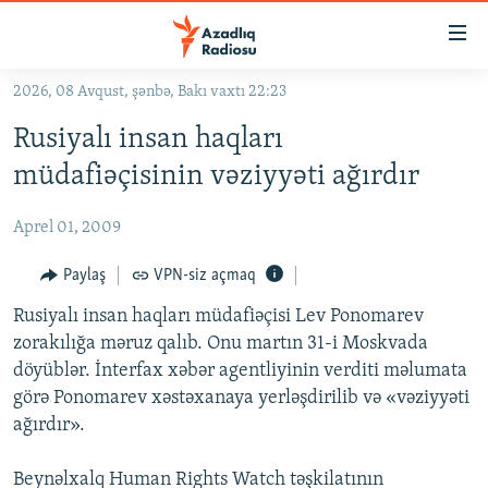
Keçid
linkləri
Əsas
2026, 08 Avqust, şənbə, Bakı vaxtı 22:23
məzmuna
GÜNDƏM
Rusiyalı insan haqları
qayıt
#İZAHLA
Əsas
müdafiəçisinin vəziyyəti ağırdır
KORRUPSIOMETR
naviqasiyaya
qayıt
Aprel 01, 2009
#ƏSLINDƏ
Axtarışa
FƏRQƏ BAX
Paylaş
VPN-siz açmaq
keç
QANUNI DOĞRU
Rusiyalı insan haqları müdafiəçisi Lev Ponomarev
zorakılığa məruz qalıb. Onu martın 31-i Moskvada
ARAŞDIRMA
döyüblər. İnterfax xəbər agentliyinin verditi məlumata
MULTIMEDIA
görə Ponomarev xəstəxanaya yerləşdirilib və «vəziyyəti
ağırdır».
RADIO ARXIV
VIDEO
HAQQIMIZDA
FOTOQALEREYA
OXU ZALI
Beynəlxalq Human Rights Watch təşkilatının