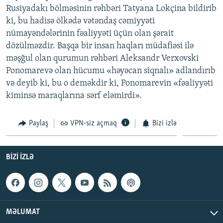
Rusiyadakı bölməsinin rəhbəri Tatyana Lokçina bildirib
İNFOQRAFIKA
AZƏRBAYCAN ƏDƏBIYYATI KITABXANASI
MISSIYAMIZ
BIZI IZLƏ
ki, bu hadisə ölkədə vətəndaş cəmiyyəti
KARIKATURA
İSLAM VƏ DEMOKRATIYA
PEŞƏ ETIKASI VƏ JURNALISTIKA STANDARTLARIMIZ
nümayəndələrinin fəaliyyəti üçün olan şərait
dözülməzdir. Başqa bir insan haqları müdafiəsi ilə
İZ - MƏDƏNIYYƏT PROQRAMI
MATERIALLARIMIZDAN ISTIFADƏ
məşğul olan qurumun rəhbəri Aleksandr Verxovski
AZADLIQRADIOSU MOBIL TELEFONUNUZDA
RFE/RL-in bütün saytları
Ponomarevə olan hücumu «həyəcan siqnalı» adlandırıb
BIZIMLƏ ƏLAQƏ
və deyib ki, bu o deməkdir ki, Ponomarevin «fəaliyyəti
kiminsə maraqlarına sərf eləmirdi».
XƏBƏR BÜLLETENLƏRIMIZ
Paylaş
VPN-siz açmaq
Bizi izlə
BIZI IZLƏ
MƏLUMAT