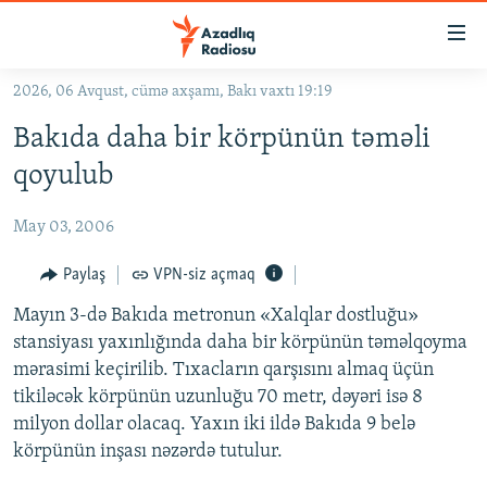
Keçid
linkləri
Əsas
2026, 06 Avqust, cümə axşamı, Bakı vaxtı 19:19
məzmuna
GÜNDƏM
Bakıda daha bir körpünün təməli
qayıt
#İZAHLA
Əsas
qoyulub
KORRUPSIOMETR
naviqasiyaya
qayıt
May 03, 2006
#ƏSLINDƏ
Axtarışa
FƏRQƏ BAX
Paylaş
VPN-siz açmaq
keç
QANUNI DOĞRU
Mayın 3-də Bakıda metronun «Xalqlar dostluğu»
stansiyası yaxınlığında daha bir körpünün təməlqoyma
ARAŞDIRMA
mərasimi keçirilib. Tıxacların qarşısını almaq üçün
MULTIMEDIA
tikiləcək körpünün uzunluğu 70 metr, dəyəri isə 8
milyon dollar olacaq. Yaxın iki ildə Bakıda 9 belə
RADIO ARXIV
VIDEO
körpünün inşası nəzərdə tutulur.
HAQQIMIZDA
FOTOQALEREYA
OXU ZALI