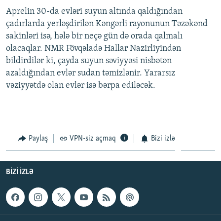
Aprelin 30-da evləri suyun altında qaldığından
çadırlarda yerləşdirilən Kəngərli rayonunun Təzəkənd
sakinləri isə, hələ bir neçə gün də orada qalmalı
olacaqlar. NMR Fövqəladə Hallar Nazirliyindən
bildirdilər ki, çayda suyun səviyyəsi nisbətən
azaldığından evlər sudan təmizlənir. Yararsız
vəziyyətdə olan evlər isə bərpa ediləcək.
Paylaş
VPN-siz açmaq
Bizi izlə
BIZI IZLƏ