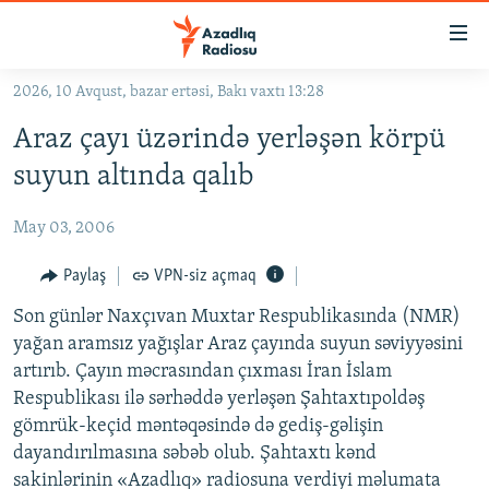
Keçid
linkləri
Əsas
2026, 10 Avqust, bazar ertəsi, Bakı vaxtı 13:28
məzmuna
GÜNDƏM
Araz çayı üzərində yerləşən körpü
qayıt
#İZAHLA
Əsas
suyun altında qalıb
KORRUPSIOMETR
naviqasiyaya
qayıt
May 03, 2006
#ƏSLINDƏ
Axtarışa
FƏRQƏ BAX
Paylaş
VPN-siz açmaq
keç
QANUNI DOĞRU
Son günlər Naxçıvan Muxtar Respublikasında (NMR)
yağan aramsız yağışlar Araz çayında suyun səviyyəsini
ARAŞDIRMA
artırıb. Çayın məcrasından çıxması İran İslam
MULTIMEDIA
Respublikası ilə sərhəddə yerləşən Şahtaxtıpoldəş
gömrük-keçid məntəqəsində də gediş-gəlişin
RADIO ARXIV
VIDEO
dayandırılmasına səbəb olub. Şahtaxtı kənd
HAQQIMIZDA
FOTOQALEREYA
OXU ZALI
sakinlərinin «Azadlıq» radiosuna verdiyi məlumata