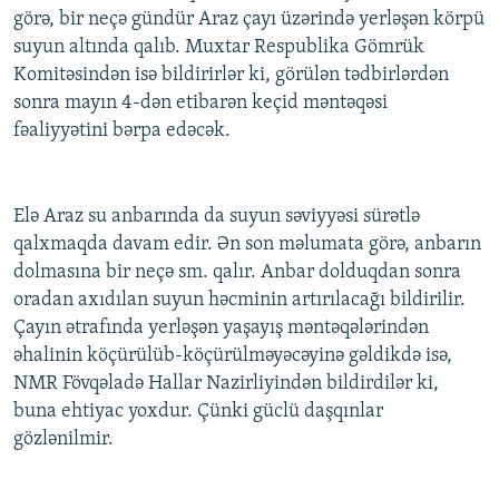
görə, bir neçə gündür Araz çayı üzərində yerləşən körpü
İNFOQRAFIKA
AZƏRBAYCAN ƏDƏBIYYATI KITABXANASI
MISSIYAMIZ
BIZI IZLƏ
suyun altında qalıb. Muxtar Respublika Gömrük
KARIKATURA
İSLAM VƏ DEMOKRATIYA
PEŞƏ ETIKASI VƏ JURNALISTIKA STANDARTLARIMIZ
Komitəsindən isə bildirirlər ki, görülən tədbirlərdən
sonra mayın 4-dən etibarən keçid məntəqəsi
İZ - MƏDƏNIYYƏT PROQRAMI
MATERIALLARIMIZDAN ISTIFADƏ
fəaliyyətini bərpa edəcək.
AZADLIQRADIOSU MOBIL TELEFONUNUZDA
RFE/RL-in bütün saytları
BIZIMLƏ ƏLAQƏ
Elə Araz su anbarında da suyun səviyyəsi sürətlə
XƏBƏR BÜLLETENLƏRIMIZ
qalxmaqda davam edir. Ən son məlumata görə, anbarın
dolmasına bir neçə sm. qalır. Anbar dolduqdan sonra
oradan axıdılan suyun həcminin artırılacağı bildirilir.
Çayın ətrafında yerləşən yaşayış məntəqələrindən
əhalinin köçürülüb-köçürülməyəcəyinə gəldikdə isə,
NMR Fövqəladə Hallar Nazirliyindən bildirdilər ki,
buna ehtiyac yoxdur. Çünki güclü daşqınlar
gözlənilmir.