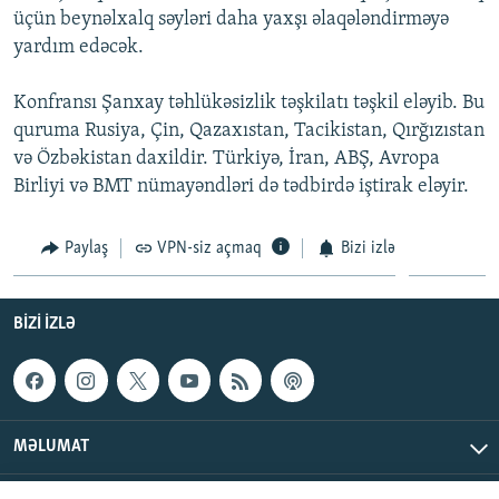
üçün beynəlxalq səyləri daha yaxşı əlaqələndirməyə
İNFOQRAFIKA
AZƏRBAYCAN ƏDƏBIYYATI KITABXANASI
MISSIYAMIZ
BIZI IZLƏ
yardım edəcək.
KARIKATURA
İSLAM VƏ DEMOKRATIYA
PEŞƏ ETIKASI VƏ JURNALISTIKA STANDARTLARIMIZ
Konfransı Şanxay təhlükəsizlik təşkilatı təşkil eləyib. Bu
İZ - MƏDƏNIYYƏT PROQRAMI
MATERIALLARIMIZDAN ISTIFADƏ
quruma Rusiya, Çin, Qazaxıstan, Tacikistan, Qırğızıstan
AZADLIQRADIOSU MOBIL TELEFONUNUZDA
RFE/RL-in bütün saytları
və Özbəkistan daxildir. Türkiyə, İran, ABŞ, Avropa
BIZIMLƏ ƏLAQƏ
Birliyi və BMT nümayəndləri də tədbirdə iştirak eləyir.
XƏBƏR BÜLLETENLƏRIMIZ
Paylaş
VPN-siz açmaq
Bizi izlə
BIZI IZLƏ
MƏLUMAT