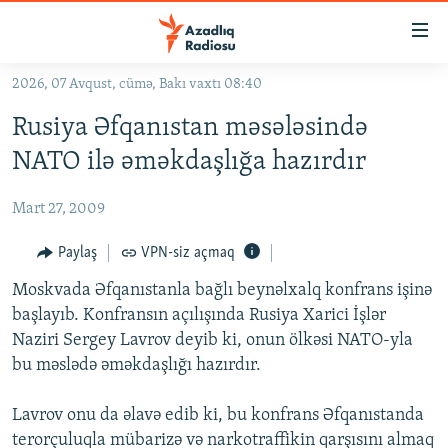
Keçid
linkləri
Əsas
2026, 07 Avqust, cümə, Bakı vaxtı 08:40
məzmuna
GÜNDƏM
Rusiya Əfqanıstan məsələsində
qayıt
#İZAHLA
Əsas
NATO ilə əməkdaşlığa hazırdır
KORRUPSIOMETR
naviqasiyaya
qayıt
Mart 27, 2009
#ƏSLINDƏ
Axtarışa
FƏRQƏ BAX
Paylaş
VPN-siz açmaq
keç
QANUNI DOĞRU
Moskvada Əfqanıstanla bağlı beynəlxalq konfrans işinə
başlayıb. Konfransın açılışında Rusiya Xarici İşlər
ARAŞDIRMA
Naziri Sergey Lavrov deyib ki, onun ölkəsi NATO-yla
MULTIMEDIA
bu məslədə əməkdaşlığı hazırdır.
RADIO ARXIV
VIDEO
Lavrov onu da əlavə edib ki, bu konfrans Əfqanıstanda
HAQQIMIZDA
FOTOQALEREYA
OXU ZALI
terorçuluqla mübarizə və narkotraffikin qarşısını almaq