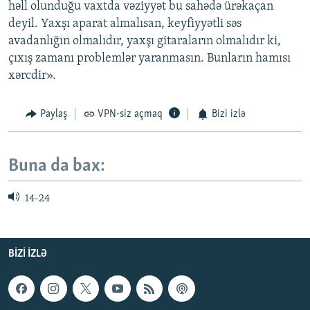
həll olunduğu vaxtda vəziyyət bu sahədə ürəkaçan
deyil. Yaxşı aparat almalısan, keyfiyyətli səs
avadanlığın olmalıdır, yaxşı gitaraların olmalıdır ki,
çıxış zamanı problemlər yaranmasın. Bunların hamısı
xərcdir».
Paylaş
VPN-siz açmaq
Bizi izlə
Buna da bax:
14-24
BIZI IZLƏ