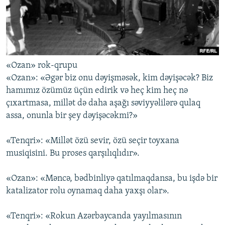
«Ozan» rok-qrupu
«Ozan»: «Əgər biz onu dəyişməsək, kim dəyişəcək? Biz
hamımız özümüz üçün edirik və heç kim heç nə
çıxartmasa, millət də daha aşağı səviyyəlilərə qulaq
assa, onunla bir şey dəyişəcəkmi?»
«Tenqri»: «Millət özü sevir, özü seçir toyxana
musiqisini. Bu proses qarşılıqlıdır».
«Ozan»: «Məncə, bədbinliyə qatılmaqdansa, bu işdə bir
katalizator rolu oynamaq daha yaxşı olar».
«Tenqri»: «Rokun Azərbaycanda yayılmasının