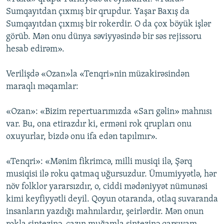
Sumqayıtdan çıxmış bir qrupdur. Yaşar Baxış da
Sumqayıtdan çıxmış bir rokerdir. O da çox böyük işlər
görüb. Mən onu dünya səviyyəsində bir səs rejissoru
hesab edirəm».
Verilişdə «Ozan»la «Tenqri»nin müzakirəsindən
maraqlı məqamlar:
«Ozan»: «Bizim repertuarımızda «Sarı gəlin» mahnısı
var. Bu, ona etirazdır ki, erməni rok qrupları onu
oxuyurlar, bizdə onu ifa edən tapılmır».
«Tenqri»: «Mənim fikrimcə, milli musiqi ilə, Şərq
musiqisi ilə roku qatmaq uğursuzdur. Ümumiyyətlə, hər
növ folklor yararsızdır, o, ciddi mədəniyyət nümunəsi
kimi keyfiyyətli deyil. Qoyun otaranda, otlaq suvaranda
insanların yazdığı mahnılardır, şeirlərdir. Mən onun