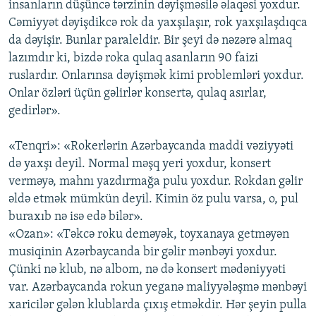
insanların düşüncə tərzinin dəyişməsilə əlaqəsi yoxdur.
Cəmiyyət dəyişdikcə rok da yaxşılaşır, rok yaxşılaşdıqca
da dəyişir. Bunlar paraleldir. Bir şeyi də nəzərə almaq
lazımdır ki, bizdə roka qulaq asanların 90 faizi
ruslardır. Onlarınsa dəyişmək kimi problemləri yoxdur.
Onlar özləri üçün gəlirlər konsertə, qulaq asırlar,
gedirlər».
«Tenqri»: «Rokerlərin Azərbaycanda maddi vəziyyəti
də yaxşı deyil. Normal məşq yeri yoxdur, konsert
verməyə, mahnı yazdırmağa pulu yoxdur. Rokdan gəlir
əldə etmək mümkün deyil. Kimin öz pulu varsa, o, pul
buraxıb nə isə edə bilər».
«Ozan»: «Təkcə roku deməyək, toyxanaya getməyən
musiqinin Azərbaycanda bir gəlir mənbəyi yoxdur.
Çünki nə klub, nə albom, nə də konsert mədəniyyəti
var. Azərbaycanda rokun yeganə maliyyələşmə mənbəyi
xaricilər gələn klublarda çıxış etməkdir. Hər şeyin pulla