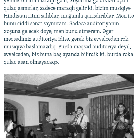
yenilik onlara maraqlı gəlir, xoşlarına gəldikləri üçün
qulaq asmırlar, sadəcə maraqlı gəlir ki, bizim musiqiyə
Hindistan ritmi salıblar, muğamla qarışdırıblar. Mən isə
bunu ciddi sənət saymıram. Sadəcə auditoriyanın
xoşuna gələcək deyə, mən bunu etmərəm. Əgər
məqsədimiz auditoriya idisə, gərək biz əvvəlcədən rok
musiqiyə başlamazdıq. Burda məqsəd auditoriya deyil,
əvvəlcədən, biz buna başlayanda bilirdik ki, burda roka
qulaq asan olmayacaq».