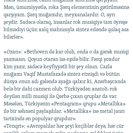
rokla sintezinə, cazın muğamla sintezinə qarşıyam.
Mən, ümumiyyətlə, roka Şərq elementinin gətirilməsinə
qarşıyam. Şərq muğamdır, meyxanalardır. O, ayrı
şeydir. Sadəcə olaraq, insanlar rok musiqiyə tam öyrəşə
bilmədiyi üçün xalq mahnısıyla sintez edəndə qulaq asa
bilərlər».
«Ozan»: «Bethoven də kar olub, onda o da gərək musiqi
yazmasın. Qoyun otaran isə eşidə bilir. Fərqi yoxdur
kim yazır, sadəcə keyfiyyətli bir şey olsun. Cazla
muğamı Vaqif Mustafazadə sintez etmişdi və bütün
dünya onun adı gələndə ayağa qalxır ki, Azərbaycanda
belə bir dahi cazmen olub. Türkiyədən anatoli-rok
deyilən milli musiqi ilə Qərbə çıxan qruplar da var.
Məsələn, Türkiyənin «Pentaqram» qrupu «Metallika»
ilə bir səhnəni paylaşdılar. «Metallika» isə metal janrı
tarixində ən populyar qrupdur».
«Tenqri»: «Avropalılar hər şeyi keçiblər deyə, hər cür