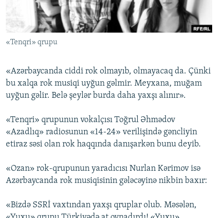
İNFOQRAFIKA
AZƏRBAYCAN ƏDƏBIYYATI KITABXANASI
MISSIYAMIZ
BIZI IZLƏ
KARIKATURA
İSLAM VƏ DEMOKRATIYA
PEŞƏ ETIKASI VƏ JURNALISTIKA STANDARTLARIMIZ
«Tenqri» qrupu
İZ - MƏDƏNIYYƏT PROQRAMI
MATERIALLARIMIZDAN ISTIFADƏ
AZADLIQRADIOSU MOBIL TELEFONUNUZDA
RFE/RL-in bütün saytları
«Azərbaycanda ciddi rok olmayıb, olmayacaq da. Çünki
BIZIMLƏ ƏLAQƏ
bu xalqa rok musiqi uyğun gəlmir. Meyxana, muğam
uyğun gəlir. Belə şeylər burda daha yaxşı alınır».
XƏBƏR BÜLLETENLƏRIMIZ
«Tenqri» qrupunun vokalçısı Toğrul Əhmədov
«Azadlıq» radiosunun «14-24» verilişində gəncliyin
etiraz səsi olan rok haqqında danışarkən bunu deyib.
«Ozan» rok-qrupunun yaradıcısı Nurlan Kərimov isə
Azərbaycanda rok musiqisinin gələcəyinə nikbin baxır:
«Bizdə SSRİ vaxtından yaxşı qruplar olub. Məsələn,
«Yuxu» qrupu Türkiyədə at oynadırdı! «Yuxu»