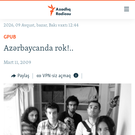
Keçid
linkləri
Əsas
2026, 09 Avqust, bazar, Bakı vaxtı 12:44
məzmuna
GÜNDƏM
GPUB
qayıt
#İZAHLA
Əsas
Azərbaycanda rok!..
KORRUPSIOMETR
naviqasiyaya
qayıt
Mart 11, 2009
#ƏSLINDƏ
Axtarışa
FƏRQƏ BAX
Paylaş
VPN-siz açmaq
keç
QANUNI DOĞRU
ARAŞDIRMA
MULTIMEDIA
RADIO ARXIV
VIDEO
HAQQIMIZDA
FOTOQALEREYA
OXU ZALI