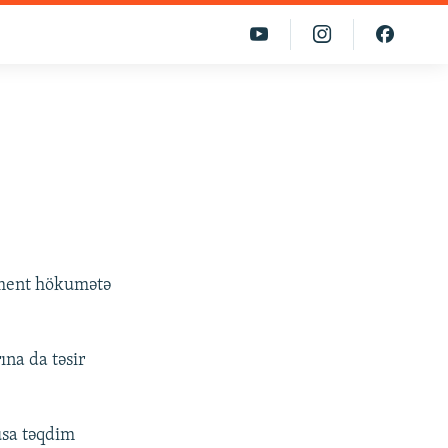
lament hökumətə
ına da təsir
usa təqdim