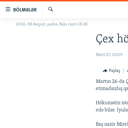
Keçid
BÖLMƏLƏR
linkləri
Axtar
Əsas
2026, 08 Avqust, şənbə, Bakı vaxtı 18:28
GÜNDƏM
məzmuna
#İZAHLA
Çex hö
qayıt
Əsas
KORRUPSIOMETR
naviqasiyaya
Mart 27, 2009
#ƏSLINDƏ
qayıt
Axtarışa
FƏRQƏ BAX
Paylaş
keç
QANUNI DOĞRU
Martın 26-da Ç
ARAŞDIRMA
etimadsızlıq qə
MULTIMEDIA
Hökumətin iste
RADIO ARXIV
VIDEO
edə bilər. İyul
HAQQIMIZDA
FOTOQALEREYA
OXU ZALI
Baş nazir Mire