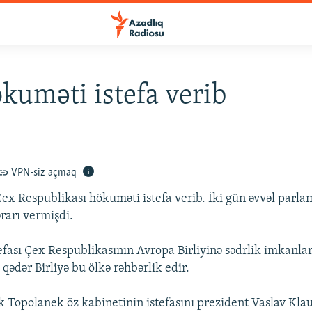
kuməti istefa verib
VPN-siz açmaq
ex Respublikası hökuməti istefa verib. İki gün əvvəl par
rarı vermişdi.
fası Çex Respublikasının Avropa Birliyinə sədrlik imkanlar
a qədər Birliyə bu ölkə rəhbərlik edir.
k Topolanek öz kabinetinin istefasını prezident Vaslav Kla