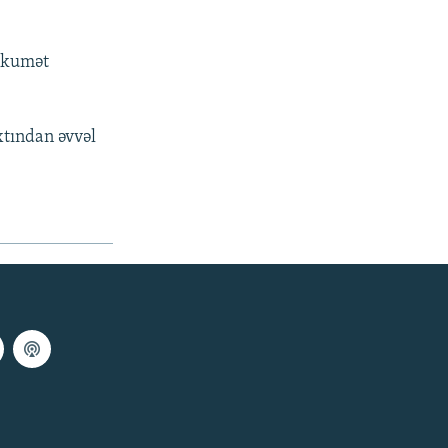
hökumət
xtından əvvəl