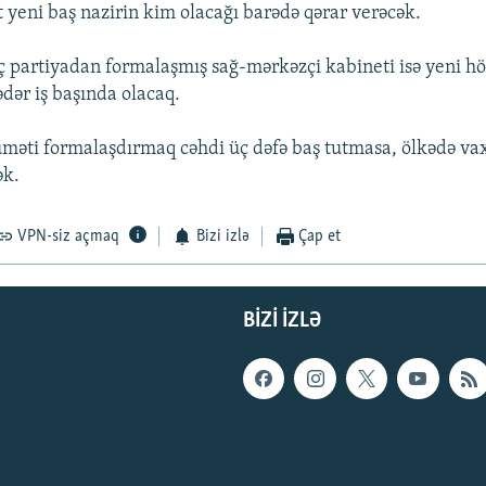
t yeni baş nazirin kim olacağı barədə qərar verəcək.
 partiyadan formalaşmış sağ-mərkəzçi kabineti isə yeni 
dər iş başında olacaq.
məti formalaşdırmaq cəhdi üç dəfə baş tutmasa, ölkədə va
ək.
VPN-siz açmaq
Bizi izlə
Çap et
BIZI IZLƏ