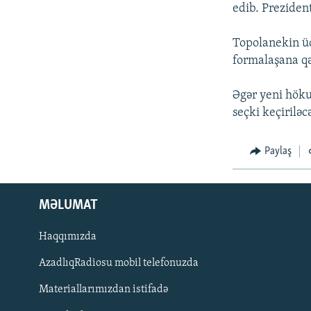
İNFOQRAFIKA
AZƏRBAYCAN ƏDƏBIYYATI KITABXANASI
MISSIYAMIZ
edib. Preziden
KARIKATURA
İSLAM VƏ DEMOKRATIYA
PEŞƏ ETIKASI VƏ JURNALISTIKA
STANDARTLARIMIZ
Topolanekin üç
İZ - MƏDƏNIYYƏT PROQRAMI
formalaşana qə
MATERIALLARIMIZDAN ISTIFADƏ
AZADLIQRADIOSU MOBIL TELEFONUNUZDA
Əgər yeni höku
seçki keçiriləc
BIZIMLƏ ƏLAQƏ
XƏBƏR BÜLLETENLƏRIMIZ
Paylaş
MƏLUMAT
Haqqımızda
AzadlıqRadiosu mobil telefonuzda
Materiallarımızdan istifadə
BIZI IZLƏ