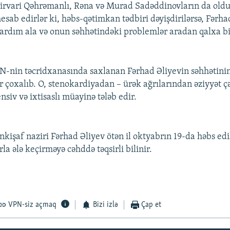
Mirvari Qəhrəmanlı, Rəna və Murad Sadəddinovların da old
esab edirlər ki, həbs-qətimkan tədbiri dəyişdirilərsə, Fərha
 yardım ala və onun səhhətindəki problemlər aradan qalxa bi
-nin təcridxanasında saxlanan Fərhad Əliyevin səhhətinin
r çoxalıb. O, stenokardiyadan – ürək ağrılarından əziyyət çə
ensiv və ixtisaslı müayinə tələb edir.
inkişaf naziri Fərhad Əliyev ötən il oktyabrın 19-da həbs edil
la ələ keçirməyə cəhddə təqsirli bilinir.
VPN-siz açmaq
Bizi izlə
Çap et