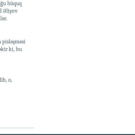
uğu hüquq
d Əliyev
lər.
 pisləşməsi
kir ki, bu
ib, o,