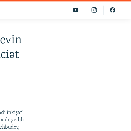
yevin
ciət
di inkişaf
 xahiş edib.
Behbudov,