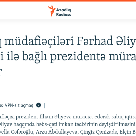
müdafiəçiləri Fərhad Əli
i ilə bağlı prezidentə müra
r
VPN-siz açmaq
iəçisi prezident İlham Əliyevə müraciət edərək sabiq iqtisa
Əliyev haqqında həbs-qəti imkan tədbirinin dəyişdirilməsini
ella Cəfəroğlu, Arzu Abdullayeva, Çingiz Qənizadə, Elçin 