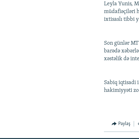
İNFOQRAFIKA
AZƏRBAYCAN ƏDƏBIYYATI KITABXANASI
MISSIYAMIZ
Leyla Yunis, 
müdafiəçiləri h
KARIKATURA
İSLAM VƏ DEMOKRATIYA
PEŞƏ ETIKASI VƏ JURNALISTIKA
STANDARTLARIMIZ
ixtisaslı tibbi
İZ - MƏDƏNIYYƏT PROQRAMI
MATERIALLARIMIZDAN ISTIFADƏ
AZADLIQRADIOSU MOBIL TELEFONUNUZDA
Son günlər MTN
barədə xəbərlə
BIZIMLƏ ƏLAQƏ
xəstəlik də int
XƏBƏR BÜLLETENLƏRIMIZ
Sabiq iqtisadi 
hakimiyyəti zor
Paylaş