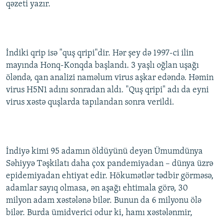
qəzeti yazır.
İNFOQRAFIKA
AZƏRBAYCAN ƏDƏBIYYATI KITABXANASI
MISSIYAMIZ
BIZI IZLƏ
KARIKATURA
İSLAM VƏ DEMOKRATIYA
PEŞƏ ETIKASI VƏ JURNALISTIKA STANDARTLARIMIZ
İZ - MƏDƏNIYYƏT PROQRAMI
MATERIALLARIMIZDAN ISTIFADƏ
İndiki qrip isə "quş qripi"dir. Hər şey də 1997-ci ilin
AZADLIQRADIOSU MOBIL TELEFONUNUZDA
RFE/RL-in bütün saytları
mayında Honq-Konqda başlandı. 3 yaşlı oğlan uşağı
öləndə, qan analizi naməlum virus aşkar edəndə. Həmin
BIZIMLƏ ƏLAQƏ
virus H5N1 adını sonradan aldı. "Quş qripi" adı da eyni
XƏBƏR BÜLLETENLƏRIMIZ
virus xəstə quşlarda tapılandan sonra verildi.
İndiyə kimi 95 adamın öldüyünü deyən Ümumdünya
Səhiyyə Təşkilatı daha çox pandemiyadan – dünya üzrə
epidemiyadan ehtiyat edir. Hökumətlər tədbir görməsə,
adamlar sayıq olmasa, ən aşağı ehtimala görə, 30
milyon adam xəstələnə bilər. Bunun da 6 milyonu ölə
bilər. Burda ümidverici odur ki, hamı xəstələnmir,