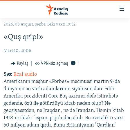
Keçid
linkləri
Əsas
2026, 08 Avqust, şənbə, Bakı vaxtı 19:32
məzmuna
GÜNDƏM
«Quş qripi»
qayıt
#İZAHLA
Əsas
Mart 10, 2006
KORRUPSIOMETR
naviqasiyaya
qayıt
#ƏSLINDƏ
Paylaş
VPN-siz açmaq
Axtarışa
FƏRQƏ BAX
keç
Səs:
Real audio
Amerikanın məşhur «Forbes» məcmuəsi martın 9-da
QANUNI DOĞRU
dünyanın ən varlı adamlarının siyahısını dərc edib
ARAŞDIRMA
Amerika prezidenti Corc Buş axırıncı dəfə istirahətə
gedəndə, özü ilə götürdüyü kitab nədən olub? Nə
MULTIMEDIA
geosiyasətdən, nə İraqdan, nə də İrandan. Həmin kitab
RADIO ARXIV
VIDEO
1918-ci ildəki "ispan qripi"ndən olub. Bu xəstəlik o vaxt
HAQQIMIZDA
50 milyon adam qırdı. Bunu Britaniyanın "Qardian"
FOTOQALEREYA
OXU ZALI