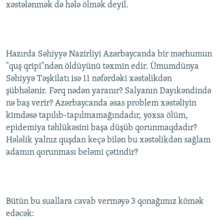
xəstələnmək də hələ ölmək deyil.
Hazırda Səhiyyə Nazirliyi Azərbaycanda bir mərhumun
"quş qripi"ndən öldüyünü təxmin edir. Ümumdünya
Səhiyyə Təşkilatı isə 11 nəfərdəki xəstəlikdən
şübhələnir. Fərq nədən yaranır? Salyanın Dayıkəndində
nə baş verir? Azərbaycanda əsas problem xəstəliyin
kimdəsə tapılıb-tapılmamağındadır, yoxsa ölüm,
epidemiya təhlükəsini başa düşüb qorunmaqdadır?
Hələlik yalnız quşdan keçə bilən bu xəstəlikdən sağlam
adamın qorunması beləmi çətindir?
Bütün bu suallara cavab verməyə 3 qonağımız kömək
edəcək: