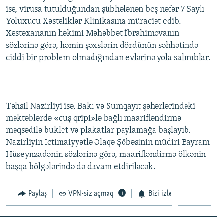
isə, virusa tutulduğundan şübhələnən beş nəfər 7 Saylı
Yoluxucu Xəstəliklər Klinikasına müraciət edib.
Xəstəxananın həkimi Məhəbbət İbrahimovanın
sözlərinə görə, həmin şəxslərin dördünün səhhətində
ciddi bir problem olmadığından evlərinə yola salınıblar.
Təhsil Nazirliyi isə, Bakı və Sumqayıt şəhərlərindəki
məktəblərdə «quş qripi»lə bağlı maarifləndirmə
məqsədilə buklet və plakatlar paylamağa başlayıb.
Nazirliyin İctimaiyyətlə Əlaqə Şöbəsinin müdiri Bayram
Hüseynzadənin sözlərinə görə, maarifləndirmə ölkənin
başqa bölgələrində də davam etdiriləcək.
Paylaş
VPN-siz açmaq
Bizi izlə