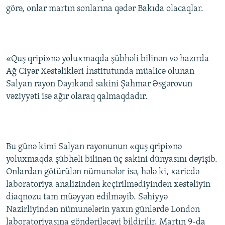
görə, onlar martın sonlarına qədər Bakıda olacaqlar.
İNFOQRAFIKA
AZƏRBAYCAN ƏDƏBIYYATI KITABXANASI
MISSIYAMIZ
BIZI IZLƏ
KARIKATURA
İSLAM VƏ DEMOKRATIYA
PEŞƏ ETIKASI VƏ JURNALISTIKA STANDARTLARIMIZ
İZ - MƏDƏNIYYƏT PROQRAMI
MATERIALLARIMIZDAN ISTIFADƏ
«Quş qripi»nə yoluxmaqda şübhəli bilinən və hazırda
AZADLIQRADIOSU MOBIL TELEFONUNUZDA
RFE/RL-in bütün saytları
Ağ Ciyər Xəstəlikləri İnstitutunda müalicə olunan
BIZIMLƏ ƏLAQƏ
Salyan rayon Dayıkənd sakini Şahmar Əsgərovun
vəziyyəti isə ağır olaraq qalmaqdadır.
XƏBƏR BÜLLETENLƏRIMIZ
Bu günə kimi Salyan rayonunun «quş qripi»nə
yoluxmaqda şübhəli bilinən üç sakini dünyasını dəyişib.
Onlardan götürülən nümunələr isə, hələ ki, xaricdə
laboratoriya analizindən keçirilmədiyindən xəstəliyin
diaqnozu tam müəyyən edilməyib. Səhiyyə
Nazirliyindən nümunələrin yaxın günlərdə London
laboratoriyasına göndəriləcəyi bildirilir. Martın 9-da