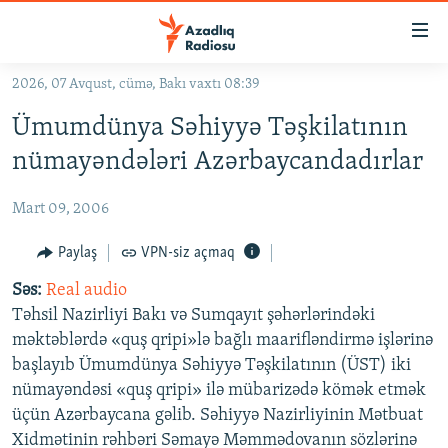
Keçid
linkləri
Əsas
2026, 07 Avqust, cümə, Bakı vaxtı 08:39
məzmuna
GÜNDƏM
Ümumdünya Səhiyyə Təşkilatının
qayıt
#İZAHLA
Əsas
nümayəndələri Azərbaycandadırlar
KORRUPSIOMETR
naviqasiyaya
qayıt
Mart 09, 2006
#ƏSLINDƏ
Axtarışa
FƏRQƏ BAX
Paylaş
VPN-siz açmaq
keç
QANUNI DOĞRU
Səs:
Real audio
Təhsil Nazirliyi Bakı və Sumqayıt şəhərlərindəki
ARAŞDIRMA
məktəblərdə «quş qripi»lə bağlı maarifləndirmə işlərinə
MULTIMEDIA
başlayıb Ümumdünya Səhiyyə Təşkilatının (ÜST) iki
nümayəndəsi «quş qripi» ilə mübarizədə kömək etmək
RADIO ARXIV
VIDEO
üçün Azərbaycana gəlib. Səhiyyə Nazirliyinin Mətbuat
HAQQIMIZDA
FOTOQALEREYA
OXU ZALI
Xidmətinin rəhbəri Səmayə Məmmədovanın sözlərinə