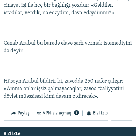
cinayət işi ilə heç bir bağlılığı yoxdur: «Gəldilər,
İNFOQRAFIKA
AZƏRBAYCAN ƏDƏBIYYATI KITABXANASI
MISSIYAMIZ
BIZI IZLƏ
istədilər, verdik, nə edəydim, dava edəydimmi?»
KARIKATURA
İSLAM VƏ DEMOKRATIYA
PEŞƏ ETIKASI VƏ JURNALISTIKA STANDARTLARIMIZ
İZ - MƏDƏNIYYƏT PROQRAMI
MATERIALLARIMIZDAN ISTIFADƏ
AZADLIQRADIOSU MOBIL TELEFONUNUZDA
RFE/RL-in bütün saytları
Cənab Arabul bu barədə əlavə şərh vermək istəmədiyini
BIZIMLƏ ƏLAQƏ
də deyir.
XƏBƏR BÜLLETENLƏRIMIZ
Hüseyn Arabul bildirir ki, zavodda 250 nəfər çalışır:
«Amma onlar işsiz qalmayacaqlar, zavod fəaliyyətini
dövlət müəssisəsi kimi davam etdirəcək».
Paylaş
VPN-siz açmaq
Bizi izlə
BIZI IZLƏ