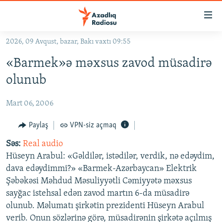
Keçid
linkləri
Əsas
2026, 09 Avqust, bazar, Bakı vaxtı 09:55
məzmuna
GÜNDƏM
«Barmek»ə məxsus zavod müsadirə
qayıt
#İZAHLA
Əsas
olunub
KORRUPSIOMETR
naviqasiyaya
qayıt
Mart 06, 2006
#ƏSLINDƏ
Axtarışa
FƏRQƏ BAX
Paylaş
VPN-siz açmaq
keç
QANUNI DOĞRU
Səs:
Real audio
Hüseyn Arabul: «Gəldilər, istədilər, verdik, nə edəydim,
ARAŞDIRMA
dava edəydimmi?» «Barmek-Azərbaycan» Elektrik
MULTIMEDIA
Şəbəkəsi Məhdud Məsuliyyətli Cəmiyyətə məxsus
sayğac istehsal edən zavod martın 6-da müsadirə
RADIO ARXIV
VIDEO
olunub. Məlumatı şirkətin prezidenti Hüseyn Arabul
HAQQIMIZDA
FOTOQALEREYA
OXU ZALI
verib. Onun sözlərinə görə, müsadirənin şirkətə açılmış