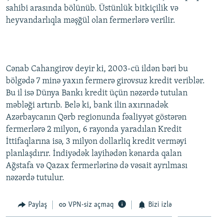
sahibi arasında bölünüb. Üstünlük bitkiçilik və
İNFOQRAFIKA
AZƏRBAYCAN ƏDƏBIYYATI KITABXANASI
MISSIYAMIZ
BIZI IZLƏ
heyvandarlıqla məşğül olan fermerlərə verilir.
KARIKATURA
İSLAM VƏ DEMOKRATIYA
PEŞƏ ETIKASI VƏ JURNALISTIKA STANDARTLARIMIZ
İZ - MƏDƏNIYYƏT PROQRAMI
MATERIALLARIMIZDAN ISTIFADƏ
AZADLIQRADIOSU MOBIL TELEFONUNUZDA
RFE/RL-in bütün saytları
Cənab Cahangirov deyir ki, 2003-cü ildən bəri bu
BIZIMLƏ ƏLAQƏ
bölgədə 7 minə yaxın fermerə girovsuz kredit veriblər.
Bu il isə Dünya Bankı kredit üçün nəzərdə tutulan
XƏBƏR BÜLLETENLƏRIMIZ
məbləği artırıb. Belə ki, bank ilin axırınadək
Azərbaycanın Qərb regionunda fəaliyyət göstərən
fermerlərə 2 milyon, 6 rayonda yaradılan Kredit
İttifaqlarına isə, 3 milyon dollarliq kredit verməyi
planlaşdırır. İndiyədək layihədən kənarda qalan
Ağstafa və Qazax fermerlərinə də vəsait ayrılması
nəzərdə tutulur.
Paylaş
VPN-siz açmaq
Bizi izlə