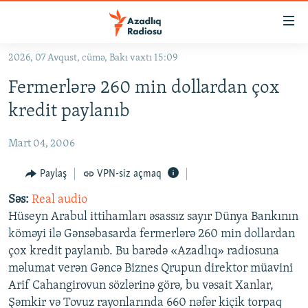
Keçid
linkləri
Əsas
2026, 07 Avqust, cümə, Bakı vaxtı 15:09
məzmuna
GÜNDƏM
Fermerlərə 260 min dollardan çox
qayıt
#İZAHLA
Əsas
kredit paylanıb
KORRUPSIOMETR
naviqasiyaya
qayıt
Mart 04, 2006
#ƏSLINDƏ
Axtarışa
FƏRQƏ BAX
Paylaş
VPN-siz açmaq
keç
QANUNI DOĞRU
Səs:
Real audio
Hüseyn Arabul ittihamları əsassız sayır Dünya Bankının
ARAŞDIRMA
köməyi ilə Gənsəbasarda fermerlərə 260 min dollardan
MULTIMEDIA
çox kredit paylanıb. Bu barədə «Azadlıq» radiosuna
məlumat verən Gəncə Biznes Qrupun direktor müavini
RADIO ARXIV
VIDEO
Arif Cahangirovun sözlərinə görə, bu vəsait Xanlar,
HAQQIMIZDA
FOTOQALEREYA
OXU ZALI
Şəmkir və Tovuz rayonlarında 660 nəfər kiçik torpaq