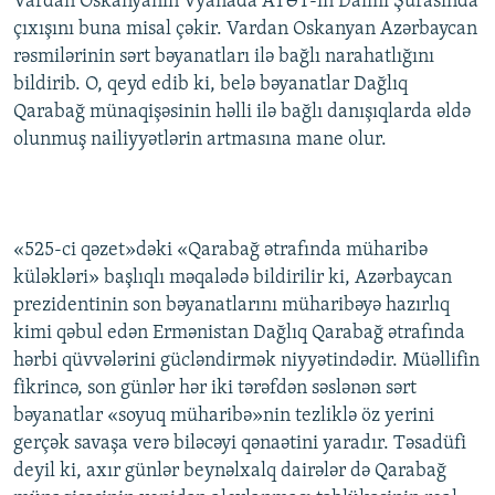
Vardan Oskanyanın Vyanada ATƏT-in Daimi Şurasında
İNFOQRAFIKA
AZƏRBAYCAN ƏDƏBIYYATI KITABXANASI
MISSIYAMIZ
çıxışını buna misal çəkir. Vardan Oskanyan Azərbaycan
BIZI IZLƏ
rəsmilərinin sərt bəyanatları ilə bağlı narahatlığını
KARIKATURA
İSLAM VƏ DEMOKRATIYA
PEŞƏ ETIKASI VƏ JURNALISTIKA STANDARTLARIMIZ
bildirib. O, qeyd edib ki, belə bəyanatlar Dağlıq
İZ - MƏDƏNIYYƏT PROQRAMI
MATERIALLARIMIZDAN ISTIFADƏ
Qarabağ münaqişəsinin həlli ilə bağlı danışıqlarda əldə
olunmuş nailiyyətlərin artmasına mane olur.
AZADLIQRADIOSU MOBIL TELEFONUNUZDA
RFE/RL-in bütün saytları
BIZIMLƏ ƏLAQƏ
XƏBƏR BÜLLETENLƏRIMIZ
«525-ci qəzet»dəki «Qarabağ ətrafında müharibə
küləkləri» başlıqlı məqalədə bildirilir ki, Azərbaycan
prezidentinin son bəyanatlarını müharibəyə hazırlıq
kimi qəbul edən Ermənistan Dağlıq Qarabağ ətrafında
hərbi qüvvələrini gücləndirmək niyyətindədir. Müəllifin
fikrincə, son günlər hər iki tərəfdən səslənən sərt
bəyanatlar «soyuq müharibə»nin tezliklə öz yerini
gerçək savaşa verə biləcəyi qənaətini yaradır. Təsadüfi
deyil ki, axır günlər beynəlxalq dairələr də Qarabağ