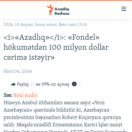
Keçid
linkləri
Əsas
2026, 10 Avqust, bazar ertəsi, Bakı vaxtı 13:14
məzmuna
GÜNDƏM
<i>«Azadlıq»</i>: «Fondel»
qayıt
#İZAHLA
Əsas
hökumətdən 100 milyon dollar
KORRUPSIOMETR
naviqasiyaya
cərimə istəyir»
qayıt
#ƏSLINDƏ
Axtarışa
Mart 04, 2006
FƏRQƏ BAX
keç
QANUNI DOĞRU
Paylaş
VPN-siz açmaq
ARAŞDIRMA
Səs:
Real audio
Hüseyn Arabul ittihamları əsassız sayır «Yeni
MULTIMEDIA
Azərbaycan» qəzetində bildirilir ki, Azərbaycan
RADIO ARXIV
VIDEO
prezidentinin bəyanatları Robert Koçaryanı qorxuya
salıb. Məqalə müəllifi Ermənistanın Xarici İşlər naziri
HAQQIMIZDA
FOTOQALEREYA
OXU ZALI