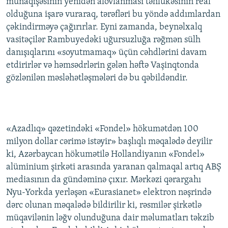
münaqişəsinin yenidən alovlanması təhlükəsinin real
olduğuna işarə vuraraq, tərəfləri bu yöndə addımlardan
çəkindirməyə çağırırlar. Eyni zamanda, beynəlxalq
vasitəçilər Rambuyedəki uğursuzluğa rəğmən sülh
danışıqlarını «soyutmamaq» üçün cəhdlərini davam
etdirirlər və həmsədrlərin gələn həftə Vaşinqtonda
gözlənilən məsləhətləşmələri də bu qəbildəndir.
«Azadlıq» qəzetindəki «Fondel» hökumətdən 100
milyon dollar cərimə istəyir» başlıqlı məqalədə deyilir
ki, Azərbaycan hökumətilə Hollandiyanın «Fondel»
alüminium şirkəti arasında yaranan qalmaqal artıq ABŞ
mediasının da gündəminə çıxır. Mərkəzi qərargahı
Nyu-Yorkda yerləşən «Eurasianet» elektron nəşrində
dərc olunan məqalədə bildirilir ki, rəsmilər şirkətlə
müqavilənin ləğv olunduğuna dair məlumatları təkzib