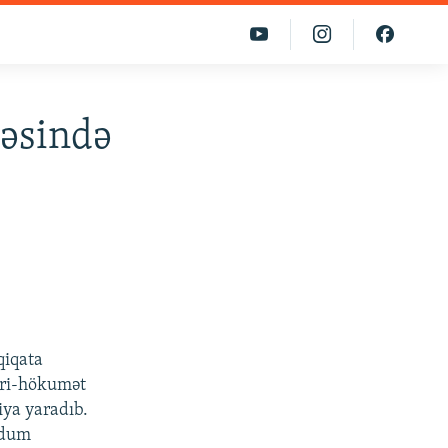
həsində
qiqata
yri-hökumət
iya yaradıb.
ndum