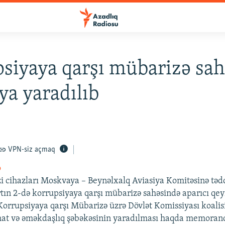
siyaya qarşı mübarizə sa
iya yaradılıb
VPN-siz açmaq
o
i cihazları Moskvaya – Beynəlxalq Aviasiya Komitəsinə təd
tın 2-də korrupsiyaya qarşı mübarizə sahəsində aparıcı qe
ə Korrupsiyaya qarşı Mübarizə üzrə Dövlət Komissiyası koalis
mat və əməkdaşlıq şəbəkəsinin yaradılması haqda memora