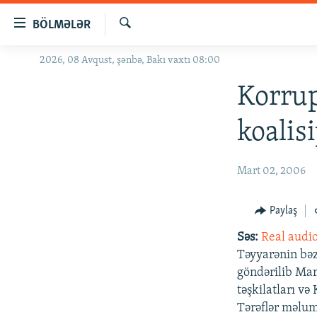
Keçid
BÖLMƏLƏR
linkləri
Axtar
Əsas
2026, 08 Avqust, şənbə, Bakı vaxtı 08:00
GÜNDƏM
məzmuna
#İZAHLA
Korrup
qayıt
Əsas
KORRUPSIOMETR
koalis
naviqasiyaya
#ƏSLINDƏ
qayıt
Axtarışa
FƏRQƏ BAX
Mart 02, 2006
keç
QANUNI DOĞRU
Paylaş
ARAŞDIRMA
Səs:
Real audi
MULTIMEDIA
Təyyarənin bəz
RADIO ARXIV
VIDEO
göndərilib Mar
təşkilatları v
HAQQIMIZDA
FOTOQALEREYA
OXU ZALI
Tərəflər məlu