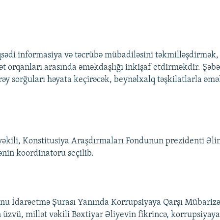
ədi informasiya və təcrübə mübadiləsini təkmilləşdirmək,
ət orqanları arasında əməkdaşlığı inkişaf etdirməkdir. Şəb
rəy sorğuları həyata keçirəcək, beynəlxalq təşkilatlarla əm
vəkili, Konstitusiya Araşdırmaları Fondunun prezidenti Ə
nin koordinatoru seçilib.
unu İdarəetmə Şurası Yanında Korrupsiyaya Qarşı Mübarizə
üzvü, millət vəkili Bəxtiyar Əliyevin fikrincə, korrupsiyaya