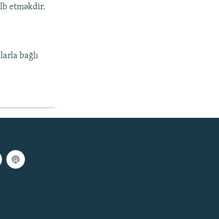
əlb etməkdir.
larla bağlı
.