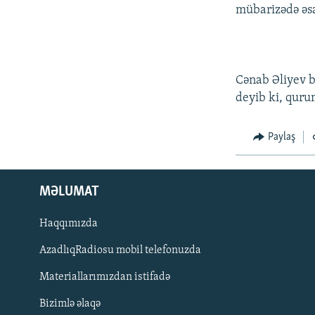
mübarizədə əsa
Cənab Əliyev bi
deyib ki, qurum
Paylaş
MƏLUMAT
Haqqımızda
AzadlıqRadiosu mobil telefonuzda
Materiallarımızdan istifadə
BIZI IZLƏ
Bizimlə əlaqə