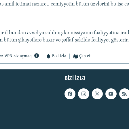
s amil ictimai nəzarət, cəmiyyətin bütün üzvlərini bu işə c
r il bundan əvvəl yaradılmış komissiyanın fəaliyyətinə irad
 bütün şikayətlərə baxır və şəffaf şəkildə fəaliyyət göstərir
VPN-siz açmaq
Bizi izlə
Çap et
BIZI IZLƏ