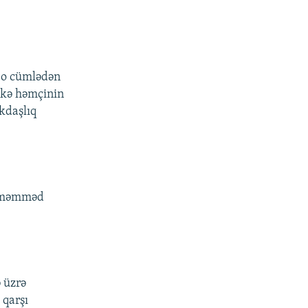
 o cümlədən
əkə həmçinin
əkdaşlıq
liməmməd
 üzrə
 qarşı