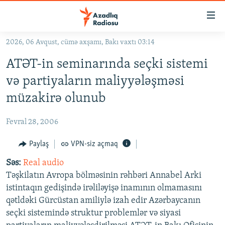
Keçid
linkləri
Əsas
2026, 06 Avqust, cümə axşamı, Bakı vaxtı 03:14
məzmuna
GÜNDƏM
ATƏT-in seminarında seçki sistemi
qayıt
#İZAHLA
Əsas
və partiyaların maliyyələşməsi
KORRUPSIOMETR
naviqasiyaya
müzakirə olunub
qayıt
#ƏSLINDƏ
Axtarışa
Fevral 28, 2006
FƏRQƏ BAX
keç
QANUNI DOĞRU
Paylaş
VPN-siz açmaq
ARAŞDIRMA
Səs:
Real audio
Təşkilatın Avropa bölməsinin rəhbəri Annabel Arki
MULTIMEDIA
istintaqın gedişində irəliləyişə inamının olmamasını
RADIO ARXIV
VIDEO
qətldəki Gürcüstan amiliylə izah edir Azərbaycanın
seçki sistemində struktur problemlər və siyasi
HAQQIMIZDA
FOTOQALEREYA
OXU ZALI