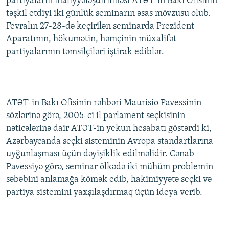
partiyaların maliyyələşdirilməsi ATƏT-in Bakı Ofisinin
İNFOQRAFIKA
AZƏRBAYCAN ƏDƏBIYYATI KITABXANASI
MISSIYAMIZ
təşkil etdiyi iki günlük seminarın əsas mövzusu olub.
BIZI IZLƏ
Fevralın 27-28-də keçirilən seminarda Prezident
KARIKATURA
İSLAM VƏ DEMOKRATIYA
PEŞƏ ETIKASI VƏ JURNALISTIKA STANDARTLARIMIZ
Aparatının, hökumətin, həmçinin müxalifət
İZ - MƏDƏNIYYƏT PROQRAMI
MATERIALLARIMIZDAN ISTIFADƏ
partiyalarının təmsilçiləri iştirak ediblər.
AZADLIQRADIOSU MOBIL TELEFONUNUZDA
RFE/RL-in bütün saytları
BIZIMLƏ ƏLAQƏ
XƏBƏR BÜLLETENLƏRIMIZ
ATƏT-in Bakı Ofisinin rəhbəri Maurisio Pavessinin
sözlərinə görə, 2005-ci il parlament seçkisinin
nəticələrinə dair ATƏT-in yekun hesabatı göstərdi ki,
Azərbaycanda seçki sisteminin Avropa standartlarına
uyğunlaşması üçün dəyişiklik edilməlidir. Cənab
Pavessiyə görə, seminar ölkədə iki mühüm problemin
səbəbini anlamağa kömək edib, hakimiyyətə seçki və
partiya sistemini yaxşılaşdırmaq üçün ideya verib.