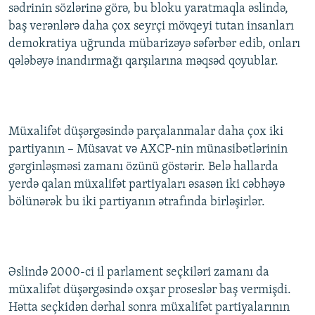
sədrinin sözlərinə görə, bu bloku yaratmaqla əslində,
baş verənlərə daha çox seyrçi mövqeyi tutan insanları
demokratiya uğrunda mübarizəyə səfərbər edib, onları
qələbəyə inandırmağı qarşılarına məqsəd qoyublar.
Müxalifət düşərgəsində parçalanmalar daha çox iki
partiyanın – Müsavat və AXCP-nin münasibətlərinin
gərginləşməsi zamanı özünü göstərir. Belə hallarda
yerdə qalan müxalifət partiyaları əsasən iki cəbhəyə
bölünərək bu iki partiyanın ətrafında birləşirlər.
Əslində 2000-ci il parlament seçkiləri zamanı da
müxalifət düşərgəsində oxşar proseslər baş vermişdi.
Hətta seçkidən dərhal sonra müxalifət partiyalarının