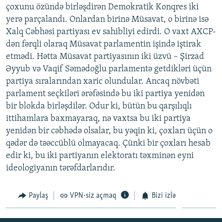
çoxunu özündə birləşdirən Demokratik Konqres iki
yerə parçalandı. Onlardan birinə Müsavat, o birinə isə
Xalq Cəbhəsi partiyası ev sahibliyi edirdi. O vaxt AXCP-
dən fərqli olaraq Müsavat parlamentin işində iştirak
etmədi. Hətta Müsavat partiyasının iki üzvü – Şirzad
Əyyub və Vaqif Səmədoğlu parlamentə getdikləri üçün
partiya sıralarından xaric olundular. Ancaq növbəti
parlament seçkiləri ərəfəsində bu iki partiya yenidən
bir blokda birləşdilər. Odur ki, bütün bu qarşılıqlı
ittihamlara baxmayaraq, nə vaxtsa bu iki partiya
yenidən bir cəbhədə olsalar, bu yəqin ki, çoxları üçün o
qədər də təəccüblü olmayacaq. Çünki bir çoxları hesab
edir ki, bu iki partiyanın elektoratı təxminən eyni
ideologiyanın tərəfdarlarıdır.
Paylaş
VPN-siz açmaq
Bizi izlə