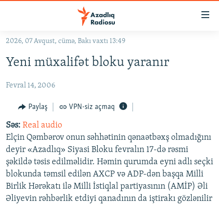
Keçid
linkləri
Əsas
2026, 07 Avqust, cümə, Bakı vaxtı 13:49
məzmuna
GÜNDƏM
Yeni müxalifət bloku yaranır
qayıt
#İZAHLA
Əsas
Fevral 14, 2006
KORRUPSIOMETR
naviqasiyaya
qayıt
#ƏSLINDƏ
Paylaş
VPN-siz açmaq
Axtarışa
FƏRQƏ BAX
keç
Səs:
Real audio
Elçin Qəmbərov onun səhhətinin qənaətbəxş olmadığını
QANUNI DOĞRU
deyir «Azadlıq» Siyasi Bloku fevralın 17-də rəsmi
ARAŞDIRMA
şəkildə təsis edilməlidir. Həmin qurumda eyni adlı seçki
blokunda təmsil edilən AXCP və ADP-dən başqa Milli
MULTIMEDIA
Birlik Hərəkatı ilə Milli İstiqlal partiyasının (AMİP) Əli
RADIO ARXIV
VIDEO
Əliyevin rəhbərlik etdiyi qanadının da iştirakı gözlənilir
HAQQIMIZDA
FOTOQALEREYA
OXU ZALI