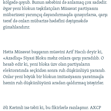
kölgədə qoyub. Bunun səbəbini də anlamaq çox sadədir.
Əgər yeni blokun təşkilatçıları Müsavat partiyasını
mübarizəni yarımçıq dayandırmaqda qınayırlarsa, qarşı
tərəf də onları mübarizə hədəfini dəyişməkdə
günahlandırır.
Hətta Müsavat başqanın müavini Arif Hacılı deyir ki,
«Azadlıq» Siyasi Bloku məhz onlara qarşı yaradılıb. O
hesab edir ki, yeni bloka üzv olan partiyaların
elektoratında seçkidən sonra ruh düşkünlüyü yaranıb.
Onlar yeni böyük bir blokun imitasiyasını yaratmaqla
həmin ruh düşkünlüyünü aradan qaldırmaq istəyirlər.
Əli Kərimli isə təbii ki, bu fikirlərlə razılaşmır. AXCP