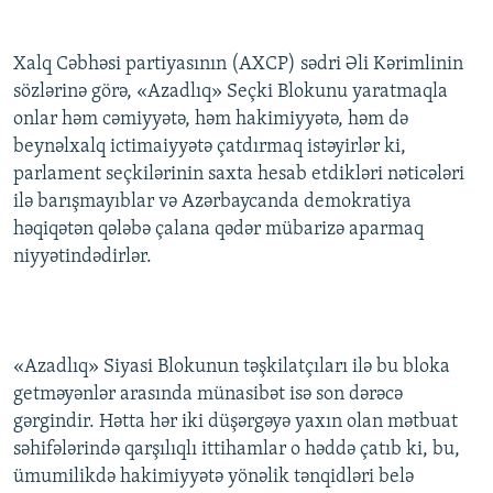
İNFOQRAFIKA
AZƏRBAYCAN ƏDƏBIYYATI KITABXANASI
MISSIYAMIZ
BIZI IZLƏ
KARIKATURA
İSLAM VƏ DEMOKRATIYA
PEŞƏ ETIKASI VƏ JURNALISTIKA STANDARTLARIMIZ
Xalq Cəbhəsi partiyasının (AXCP) sədri Əli Kərimlinin
sözlərinə görə, «Azadlıq» Seçki Blokunu yaratmaqla
İZ - MƏDƏNIYYƏT PROQRAMI
MATERIALLARIMIZDAN ISTIFADƏ
onlar həm cəmiyyətə, həm hakimiyyətə, həm də
AZADLIQRADIOSU MOBIL TELEFONUNUZDA
RFE/RL-in bütün saytları
beynəlxalq ictimaiyyətə çatdırmaq istəyirlər ki,
parlament seçkilərinin saxta hesab etdikləri nəticələri
BIZIMLƏ ƏLAQƏ
ilə barışmayıblar və Azərbaycanda demokratiya
XƏBƏR BÜLLETENLƏRIMIZ
həqiqətən qələbə çalana qədər mübarizə aparmaq
niyyətindədirlər.
«Azadlıq» Siyasi Blokunun təşkilatçıları ilə bu bloka
getməyənlər arasında münasibət isə son dərəcə
gərgindir. Hətta hər iki düşərgəyə yaxın olan mətbuat
səhifələrində qarşılıqlı ittihamlar o həddə çatıb ki, bu,
ümumilikdə hakimiyyətə yönəlik tənqidləri belə