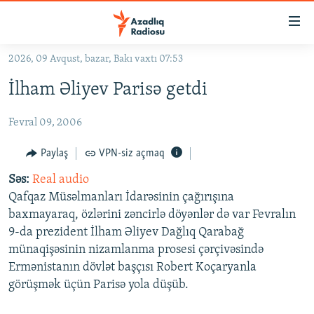
Keçid
linkləri
Əsas
2026, 09 Avqust, bazar, Bakı vaxtı 07:53
məzmuna
GÜNDƏM
İlham Əliyev Parisə getdi
qayıt
#İZAHLA
Əsas
Fevral 09, 2006
KORRUPSIOMETR
naviqasiyaya
qayıt
#ƏSLINDƏ
Paylaş
VPN-siz açmaq
Axtarışa
FƏRQƏ BAX
keç
Səs:
Real audio
Qafqaz Müsəlmanları İdarəsinin çağırışına
QANUNI DOĞRU
baxmayaraq, özlərini zəncirlə döyənlər də var Fevralın
ARAŞDIRMA
9-da prezident İlham Əliyev Dağlıq Qarabağ
münaqişəsinin nizamlanma prosesi çərçivəsində
MULTIMEDIA
Ermənistanın dövlət başçısı Robert Koçaryanla
RADIO ARXIV
VIDEO
görüşmək üçün Parisə yola düşüb.
HAQQIMIZDA
FOTOQALEREYA
OXU ZALI