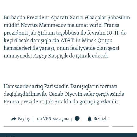
İNFOQRAFIKA
AZƏRBAYCAN ƏDƏBIYYATI KITABXANASI
MISSIYAMIZ
BIZI IZLƏ
KARIKATURA
İSLAM VƏ DEMOKRATIYA
PEŞƏ ETIKASI VƏ JURNALISTIKA STANDARTLARIMIZ
Bu haqda Prezident Aparatı Xarici Ələaqələr Şöbəsinin
müdiri Novruz Məmmədov məlumat verib. Fransa
İZ - MƏDƏNIYYƏT PROQRAMI
MATERIALLARIMIZDAN ISTIFADƏ
prezidenti Jak Şirkaın təşəbbüsü ilə fevralın 10-11-də
AZADLIQRADIOSU MOBIL TELEFONUNUZDA
RFE/RL-in bütün saytları
keçiriləcək danışıqlarda ATƏT-in Minsk Qrupu
həmsdərləri ilə yanaşı, onun fəaliyyətdə olan şəxsi
BIZIMLƏ ƏLAQƏ
nümaynədsi
Anjey
Kaspişik də iştirak edəcək.
XƏBƏR BÜLLETENLƏRIMIZ
Həmsdərlər artıq Parisdədir. Danışıqların formatı
dəqiqləşdirilməyib. Cənab Əiyevin səfər çərçivəsində
Fransa prezidenti Jak Şirakla da görüşü gözlənilir.
Paylaş
VPN-siz açmaq
Bizi izlə