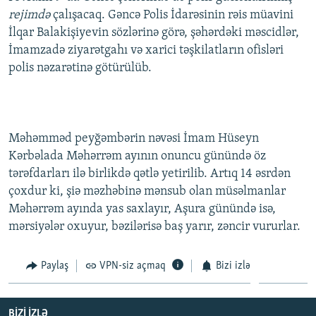
rejimdə
çalışacaq. Gəncə Polis İdarəsinin rəis müavini
İlqar Balakişiyevin sözlərinə görə, şəhərdəki məscidlər,
İmamzadə ziyarətgahı və xarici təşkilatların ofisləri
polis nəzarətinə götürülüb.
Məhəmməd peyğəmbərin nəvəsi İmam Hüseyn
Kərbəlada Məhərrəm ayının onuncu günündə öz
tərəfdarları ilə birlikdə qətlə yetirilib. Artıq 14 əsrdən
çoxdur ki, şiə məzhəbinə mənsub olan müsəlmanlar
Məhərrəm ayında yas saxlayır, Aşura günündə isə,
mərsiyələr oxuyur, bəzilərisə baş yarır, zəncir vururlar.
Paylaş
VPN-siz açmaq
Bizi izlə
BIZI IZLƏ