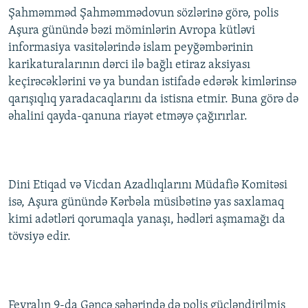
Şahməmməd Şahməmmədovun sözlərinə görə, polis
Aşura günündə bəzi möminlərin Avropa kütləvi
informasiya vasitələrində islam peyğəmbərinin
karikaturalarının dərci ilə bağlı etiraz aksiyası
keçirəcəklərini və ya bundan istifadə edərək kimlərinsə
qarışıqlıq yaradacaqlarını da istisna etmir. Buna görə də
əhalini qayda-qanuna riayət etməyə çağırırlar.
Dini Etiqad və Vicdan Azadlıqlarını Müdafiə Komitəsi
isə, Aşura günündə Kərbəla müsibətinə yas saxlamaq
kimi adətləri qorumaqla yanaşı, hədləri aşmamağı da
tövsiyə edir.
Fevralın 9-da Gəncə şəhərində də polis gücləndirilmiş