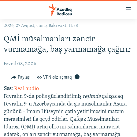
Keçid
linkləri
Əsas
2026, 07 Avqust, cümə, Bakı vaxtı 11:38
məzmuna
GÜNDƏM
QMİ müsəlmanları zəncir
qayıt
#İZAHLA
Əsas
vurmamağa, baş yarmamağa çağırır
KORRUPSIOMETR
naviqasiyaya
qayıt
Fevral 08, 2006
#ƏSLINDƏ
Axtarışa
FƏRQƏ BAX
Paylaş
VPN-siz açmaq
keç
QANUNI DOĞRU
Səs:
Real audio
Fevralın 9-da polis gücləndirilmiş
rejimdə
çalışacaq
ARAŞDIRMA
Fevralın 9-u Azərbaycanda da şiə müsəlmanlar Aşura
MULTIMEDIA
gününü - İmam Hüseynin qətlə yetirilməsini matəm
mərasimləri ilə qeyd edirlər. Qafqaz Müsəlmanları
RADIO ARXIV
VIDEO
İdarəsi (QMİ) artıq ölkə müsəlmanlarına müraciət
HAQQIMIZDA
FOTOQALEREYA
OXU ZALI
edərək, onları zəncir vurmamağa, baş yarmamağa