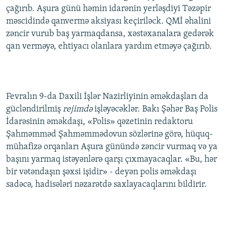
çağırıb. Aşura günü həmin idarənin yerləşdiyi Təzəpir
İNFOQRAFIKA
AZƏRBAYCAN ƏDƏBIYYATI KITABXANASI
MISSIYAMIZ
BIZI IZLƏ
məscidində qanvermə aksiyası keçiriləck. QMİ əhalini
KARIKATURA
İSLAM VƏ DEMOKRATIYA
PEŞƏ ETIKASI VƏ JURNALISTIKA STANDARTLARIMIZ
zəncir vurub baş yarmaqdansa, xəstəxanalara gedərək
qan verməyə, ehtiyacı olanlara yardım etməyə çağırıb.
İZ - MƏDƏNIYYƏT PROQRAMI
MATERIALLARIMIZDAN ISTIFADƏ
AZADLIQRADIOSU MOBIL TELEFONUNUZDA
RFE/RL-in bütün saytları
BIZIMLƏ ƏLAQƏ
Fevralın 9-da Daxili İşlər Nazirliyinin əməkdaşları da
XƏBƏR BÜLLETENLƏRIMIZ
gücləndirilmiş
rejimdə
işləyəcəklər. Bakı Şəhər Baş Polis
İdarəsinin əməkdaşı, «Polis» qəzetinin redaktoru
Şahməmməd Şahməmmədovun sözlərinə görə, hüquq-
mühafizə orqanları Aşura günündə zəncir vurmaq və ya
başını yarmaq istəyənlərə qarşı çıxmayacaqlar. «Bu, hər
bir vətəndaşın şəxsi işidir» - deyən polis əməkdaşı
sadəcə, hadisələri nəzarətdə saxlayacaqlarını bildirir.