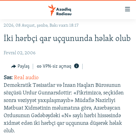
Keçid
linkləri
Əsas
2026, 08 Avqust, şənbə, Bakı vaxtı 18:17
məzmuna
GÜNDƏM
İki hərbçi qar uçqununda həlak olub
qayıt
#İZAHLA
Əsas
Fevral 02, 2006
KORRUPSIOMETR
naviqasiyaya
qayıt
#ƏSLINDƏ
Paylaş
VPN-siz açmaq
Axtarışa
FƏRQƏ BAX
keç
Səs:
Real audio
Demokratik Təsisatlar və İnsan Haqları Bürosunun
QANUNI DOĞRU
sözçüsü Urdur Gunnarsdottir: «Fikrimizcə, seçkidən
ARAŞDIRMA
sonra vəziyyət yaxşılaşmayıb» Müdafiə Nazirliyi
Mətbuat Xidmətinin məlumatına görə, Azərbaycan
MULTIMEDIA
Ordusunun Gədəbəydəki «N» saylı hərbi hissəsində
RADIO ARXIV
VIDEO
xidmət edən iki hərbçi qar uçqununa düşərək həlak
HAQQIMIZDA
olub.
FOTOQALEREYA
OXU ZALI