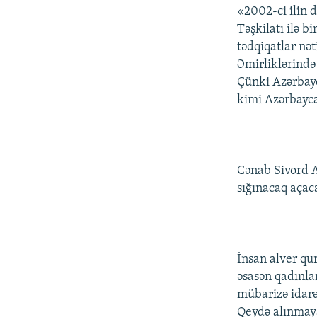
«2002-ci ilin 
Təşkilatı ilə b
tədqiqatlar nə
Əmirliklərində
Çünki Azərbayc
kimi Azərbayca
Cənab Sivord A
sığınacaq açaca
İnsan alver qur
əsasən qadınlar
mübarizə idarə
Qeydə alınmaya