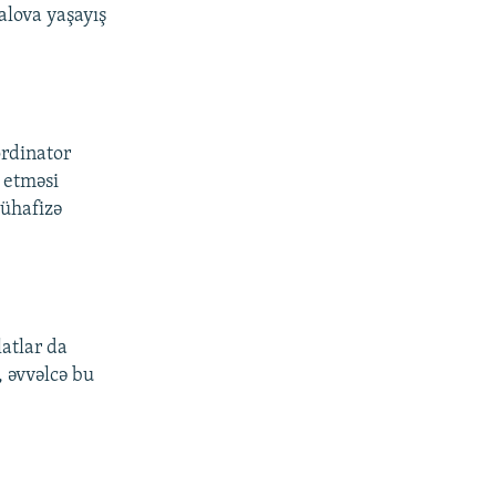
alova yaşayış
ordinator
ə etməsi
mühafizə
atlar da
, əvvəlcə bu