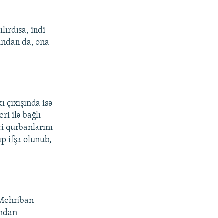
lırdısa, indi
sından da, ona
ı çıxışında isə
ri ilə bağlı
ri qurbanlarını
p ifşa olunub,
i Mehriban
ondan