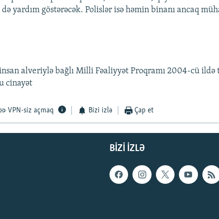
də yardım göstərəcək. Polislər isə həmin binanı ancaq müh
nsan alveriylə bağlı Milli Fəaliyyət Proqramı 2004-cü ildə 
u cinayət
VPN-siz açmaq
Bizi izlə
Çap et
BIZI IZLƏ