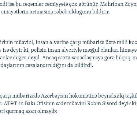
indi isə bu rəqəmlər cəmiyyətə çox görünür. Mehriban Zeyn
 cinayətlərin artmasına səbəb olduğunu bildirir.
zirinin müavini, insan alverinə qarşı mübarizə üzrə milli ko
 isə deyir ki, polisin insan alveriylə məşğul olanları himay
ənlər doğru deyil. Ancaq saxta sənədləşməyə görə hüquq-
aşlarının cəzalandırıldığını da bildirdi.
 qarşı mübarizədə Azərbaycan hökumətinə beynəlxalq təşkil
r. ATƏT-in Bakı Ofisinin sədr müavini Robin Sivord deyir ki
ləri qurmaq asan olmayıb: