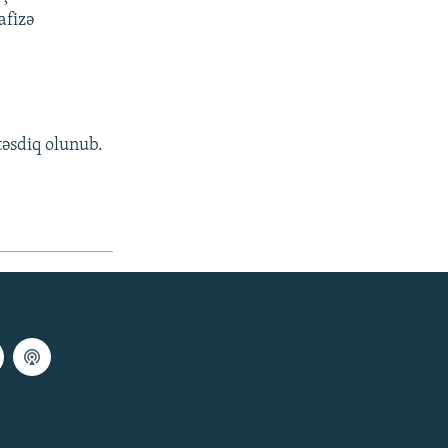
afizə
təsdiq olunub.