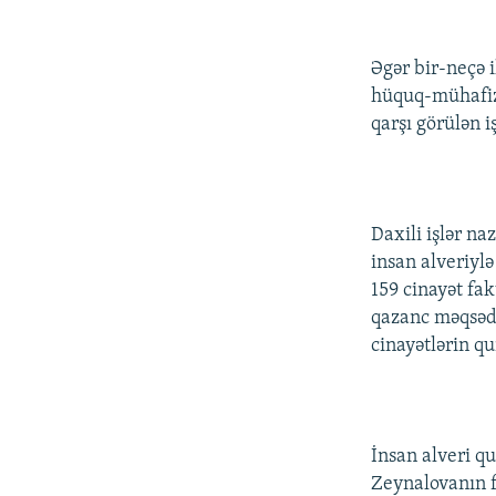
İNFOQRAFIKA
AZƏRBAYCAN ƏDƏBIYYATI KITABXANASI
MISSIYAMIZ
KARIKATURA
İSLAM VƏ DEMOKRATIYA
PEŞƏ ETIKASI VƏ JURNALISTIKA
STANDARTLARIMIZ
Əgər bir-neçə i
İZ - MƏDƏNIYYƏT PROQRAMI
hüquq-mühafizə
MATERIALLARIMIZDAN ISTIFADƏ
qarşı görülən i
AZADLIQRADIOSU MOBIL TELEFONUNUZDA
BIZIMLƏ ƏLAQƏ
XƏBƏR BÜLLETENLƏRIMIZ
Daxili işlər na
insan alveriylə
159 cinayət fak
qazanc məqsədi
cinayətlərin q
İnsan alveri q
Zeynalovanın f