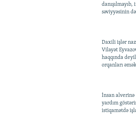
danışılmayıb, 
səviyyəsinin də
Daxili işlər na
Vilayət Eyvazov
haqqında deyil
orqanları əməkd
İnsan alverinə
yardım göstəri
istiqamətdə iş