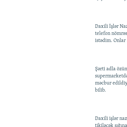
Daxili İşlər Na
telefon nömrəs
istədim. Onlar 
Şərti adla özü
supermarketdə 
məcbur edildiy
bilib.
Daxili işlər na
tikiləcək sığı