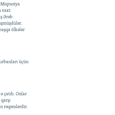
 Miqrasiya
n vaxt
iş Ərəb
düşmüşdülər.
başqa ölkələr
qurbanları üçün
-ə çatıb. Onlar
 qarşı
an rəqəmlərdir.