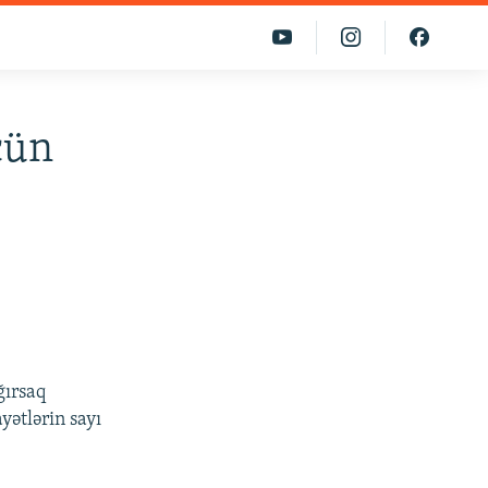
çün
ğırsaq
yətlərin sayı