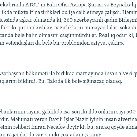
dekabrında ATƏT-in Bakı Ofisi Avropa Şurası və Beynəlxalq
irlikdə müxtəlif nazirlikləri bu işə cəlb etməyə çalışdı. Həmi
ticəsində aşkar olunanda ki, 360 azərbaycanlı qadın Birləşm
 faktiki qurbanlardılar, nazirliklərin nümayəndələri şoka 
anda belə halın olmasını düşünmürdülər. Reallıq odur ki, 
n vətəndaşları da belə bir problemdən əziyyət çəkir».
zərbaycan hökuməti ilə birlikdə mart ayında insan alveri 
qlarını bildirdi. Bu, Bakıda ilk belə sığınacaq olacaq.
banlarının sayına gəldikdə isə, son iki ildə onların sayı 500
dır. Məlumatı verən Daxili İşlər Nazirliyinin insan alverinə
sinin rəhbəri İmran Nəcəfov deyir ki, bu, ancaq qeydə alın
n rəqəmlər də var. Çünki çox adam çəkinir.