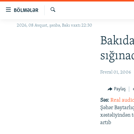
Keçid
BÖLMƏLƏR
linkləri
Axtar
Əsas
2026, 08 Avqust, şənbə, Bakı vaxtı 22:30
GÜNDƏM
məzmuna
#İZAHLA
Bakıda
qayıt
Əsas
KORRUPSIOMETR
sığına
naviqasiyaya
#ƏSLINDƏ
qayıt
Axtarışa
FƏRQƏ BAX
Fevral 01, 2006
keç
QANUNI DOĞRU
Paylaş
ARAŞDIRMA
Səs:
Real audi
MULTIMEDIA
Şəhər Baytarlı
RADIO ARXIV
VIDEO
xəstəliyindən t
artıb
HAQQIMIZDA
FOTOQALEREYA
OXU ZALI