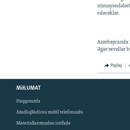
nümayəndələri 
edəcəklər.
Azərbaycanda i
Əgər əvvəllər b
Paylaş
MƏLUMAT
Haqqımızda
AzadlıqRadiosu mobil telefonuzda
Materiallarımızdan istifadə
BIZI IZLƏ