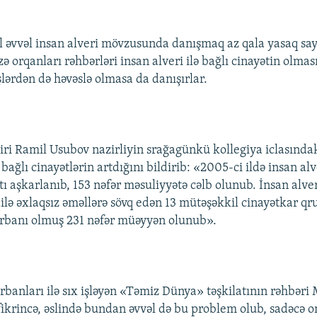
l əvvəl insan alveri mövzusunda danışmaq az qala yasaq sayı
 orqanları rəhbərləri insan alveri ilə bağlı cinayətin olma
şlərdən də həvəslə olmasa da danışırlar.
ziri Ramil Usubov nazirliyin srağagünkü kollegiya iclasındak
 bağlı cinayətlərin artdığını bildirib: «2005-ci ildə insan alve
tı aşkarlanıb, 153 nəfər məsuliyyətə cəlb olunub. İnsan alve
lə əxlaqsız əməllərə sövq edən 13 mütəşəkkil cinayətkar qru
urbanı olmuş 231 nəfər müəyyən olunub».
urbanları ilə sıx işləyən «Təmiz Dünya» təşkilatının rəhbər
ikrincə, əslində bundan əvvəl də bu problem olub, sadəcə 