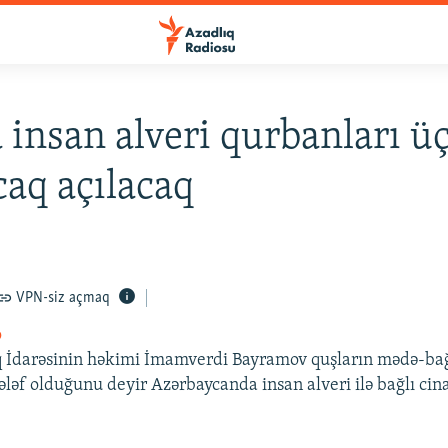
 insan alveri qurbanları ü
caq açılacaq
VPN-siz açmaq
o
q İdarəsinin həkimi İmamverdi Bayramov quşların mədə-ba
ələf olduğunu deyir Azərbaycanda insan alveri ilə bağlı cina