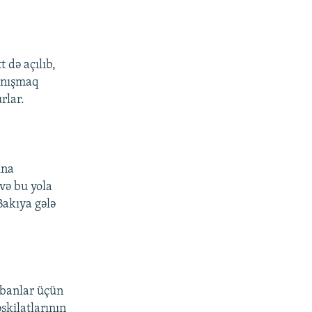
 də açılıb,
danışmaq
rlar.
ına
və bu yola
Bakıya gələ
urbanlar üçün
şkilatlarının