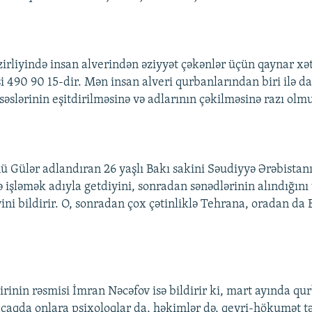
zirliyində insan alverindən əziyyət çəkənlər üçün qaynar xətt
i 490 90 15-dir. Mən insan alveri qurbanlarından biri ilə 
səslərinin eşitdirilməsinə və adlarının çəkilməsinə razı olmu
nü Gülər adlandıran 26 yaşlı Bakı sakini Səudiyyə Ərəbistan
işləmək adıyla getdiyini, sonradan sənədlərinin alındığını 
ini bildirir. O, sonradan çox çətinliklə Tehrana, oradan da 
zirinin rəsmisi İmran Nəcəfov isə bildirir ki, mart ayında q
nacaqda onlara psixoloqlar da, həkimlər də, qeyri-hökumət tə