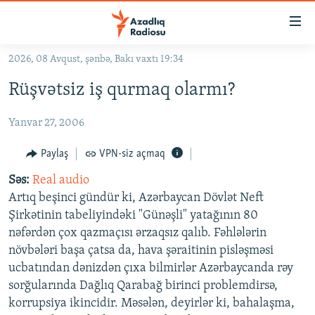
Keçid
linkləri
Əsas
2026, 08 Avqust, şənbə, Bakı vaxtı 19:34
məzmuna
GÜNDƏM
Rüşvətsiz iş qurmaq olarmı?
qayıt
#İZAHLA
Əsas
Yanvar 27, 2006
KORRUPSIOMETR
naviqasiyaya
qayıt
#ƏSLINDƏ
Paylaş
VPN-siz açmaq
Axtarışa
FƏRQƏ BAX
keç
Səs:
Real audio
Artıq beşinci gündür ki, Azərbaycan Dövlət Neft
QANUNI DOĞRU
Şirkətinin tabeliyindəki "Günəşli" yatağının 80
ARAŞDIRMA
nəfərdən çox qazmaçısı ərzaqsız qalıb. Fəhlələrin
növbələri başa çatsa da, hava şəraitinin pisləşməsi
MULTIMEDIA
ucbatından dənizdən çıxa bilmirlər Azərbaycanda rəy
RADIO ARXIV
VIDEO
sorğularında Dağlıq Qarabağ birinci problemdirsə,
HAQQIMIZDA
korrupsiya ikincidir. Məsələn, deyirlər ki, bahalaşma,
FOTOQALEREYA
OXU ZALI