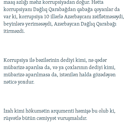
maaş azlığı məhz korrupsiyadan doğur. Hətta
İNFOQRAFIKA
AZƏRBAYCAN ƏDƏBIYYATI KITABXANASI
MISSIYAMIZ
korrupsiyanı Dağlıq Qarabağdan qabağa qoyanlar da
BIZI IZLƏ
KARIKATURA
İSLAM VƏ DEMOKRATIYA
PEŞƏ ETIKASI VƏ JURNALISTIKA STANDARTLARIMIZ
var ki, korrupsiya 10 illərlə Azərbaycanı zəiflətməsəydi,
beyinlərə yeriməsəydi, Azərbaycan Dağlıq Qarabağı
İZ - MƏDƏNIYYƏT PROQRAMI
MATERIALLARIMIZDAN ISTIFADƏ
itirməzdi.
AZADLIQRADIOSU MOBIL TELEFONUNUZDA
RFE/RL-in bütün saytları
BIZIMLƏ ƏLAQƏ
XƏBƏR BÜLLETENLƏRIMIZ
Korrupsiya ilə bəzilərinin dediyi kimi, nə qədər
mübarizə aparılsa da, və ya çoxlarının dediyi kimi,
mübarizə aparılmasa da, istənilən halda gözədəyən
nəticə yoxdur.
İzah kimi hökumətin arqumenti həmişə bu olub ki,
rüşvətlə bütün cəmiyyət vuruşmalıdır.