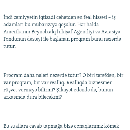
İndi cəmiyyətin iqtisadi cəhətdən ən fəal hissəsi – iş
adamları bu mübarizəyə qoşulur. Hər halda
Amerikanın Beynəlxalq İnkişaf Agentliyi və Avrasiya
Fondunun dəstəyi ilə başlanan proqram bunu nəzərdə
tutur.
Proqram daha nələri nəzərdə tutur? O biri tərəfdən, bir
var proqram, bir var reallıq. Reallıqda biznesmen
rüşvət verməyə bilirmi? Şikayət edəndə də, bunun
arxasında dura biləcəkmi?
Bu suallara cavab tapmağa bizə qonaqlarımız kömək