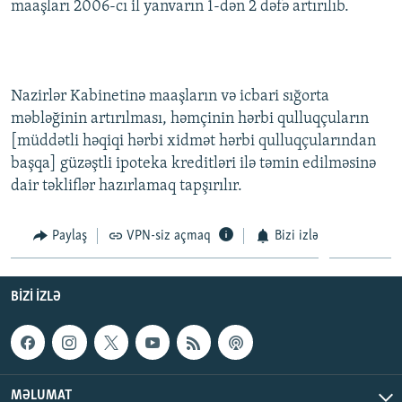
maaşları 2006-cı il yanvarın 1-dən 2 dəfə artırılıb.
İNFOQRAFIKA
AZƏRBAYCAN ƏDƏBIYYATI KITABXANASI
MISSIYAMIZ
BIZI IZLƏ
KARIKATURA
İSLAM VƏ DEMOKRATIYA
PEŞƏ ETIKASI VƏ JURNALISTIKA STANDARTLARIMIZ
İZ - MƏDƏNIYYƏT PROQRAMI
MATERIALLARIMIZDAN ISTIFADƏ
Nazirlər Kabinetinə maaşların və icbari sığorta
AZADLIQRADIOSU MOBIL TELEFONUNUZDA
RFE/RL-in bütün saytları
məbləğinin artırılması, həmçinin hərbi qulluqçuların
[müddətli həqiqi hərbi xidmət hərbi qulluqçularından
BIZIMLƏ ƏLAQƏ
başqa] güzəştli ipoteka kreditləri ilə təmin edilməsinə
XƏBƏR BÜLLETENLƏRIMIZ
dair təkliflər hazırlamaq tapşırılır.
Paylaş
VPN-siz açmaq
Bizi izlə
BIZI IZLƏ
MƏLUMAT