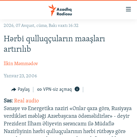
Keçid
linkləri
Əsas
2026, 07 Avqust, cümə, Bakı vaxtı 16:32
məzmuna
GÜNDƏM
Hərbi qulluqçuların maaşları
qayıt
#İZAHLA
Əsas
artırılıb
KORRUPSIOMETR
naviqasiyaya
qayıt
İlkin Məmmədov
#ƏSLINDƏ
Axtarışa
Yanvar 23, 2006
FƏRQƏ BAX
keç
QANUNI DOĞRU
Paylaş
VPN-siz açmaq
ARAŞDIRMA
Səs:
Real audio
Sənaye və Energetika naziri «Onlar qaza görə, Rusiyaya
MULTIMEDIA
verdikləri məbləği Azərbaycana ödəməlidirlər» - deyir
RADIO ARXIV
VIDEO
Prezident İlham Əliyevin sərəncamı ilə Müdafiə
Nazirliyinin hərbi qulluqçularının hərbi rütbəyə görə
HAQQIMIZDA
FOTOQALEREYA
OXU ZALI