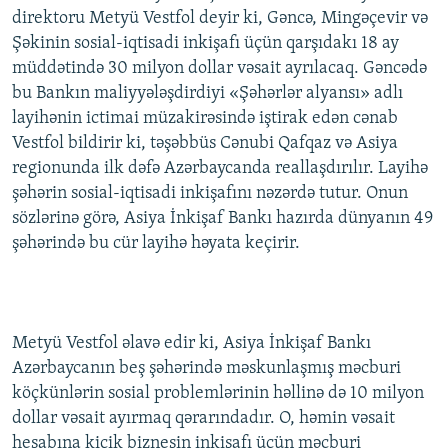
direktoru Metyü Vestfol deyir ki, Gəncə, Mingəçevir və
Şəkinin sosial-iqtisadi inkişafı üçün qarşıdakı 18 ay
müddətində 30 milyon dollar vəsait ayrılacaq. Gəncədə
bu Bankın maliyyələşdirdiyi «Şəhərlər alyansı» adlı
layihənin ictimai müzakirəsində iştirak edən cənab
Vestfol bildirir ki, təşəbbüs Cənubi Qafqaz və Asiya
regionunda ilk dəfə Azərbaycanda reallaşdırılır. Layihə
şəhərin sosial-iqtisadi inkişafını nəzərdə tutur. Onun
sözlərinə görə, Asiya İnkişaf Bankı hazırda dünyanın 49
şəhərində bu cür layihə həyata keçirir.
Metyü Vestfol əlavə edir ki, Asiya İnkişaf Bankı
Azərbaycanın beş şəhərində məskunlaşmış məcburi
köçkünlərin sosial problemlərinin həllinə də 10 milyon
dollar vəsait ayırmaq qərarındadır. O, həmin vəsait
hesabına kiçik biznesin inkişafı üçün məcburi