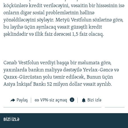
köçkünlərə kredit veriləcəyini, vəsaitin bir hissəsinin isə
onların digər sosial problemlərinin həllinə
yönəldiləcəyini söyləyir. Metyü Vestfolun sözlərinə görə,
bu layihə üçün ayrılacaq vəsait güzəştli kredit
şəklindədir və illik faiz dərəcəsi 1,5 faiz olacaq.
Cənab Vestfolun verdiyi başqa bir məlumata görə,
yaxınlarda bankın maliyyə dəstəyilə Yevlax-Gəncə və
Qazax-Gürcüstan yolu təmir ediləcək, Bunun üçün
Asiya İnkişaf Bankı 52 milyon dollar vəsait ayrılıb.
Paylaş
VPN-siz açmaq
Bizi izlə
BIZI IZLƏ