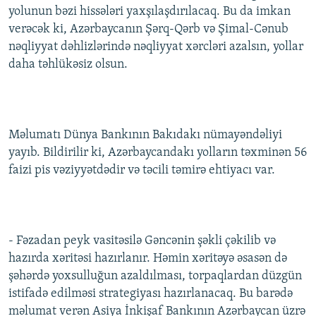
yolunun bəzi hissələri yaxşılaşdırılacaq. Bu da imkan
İNFOQRAFIKA
AZƏRBAYCAN ƏDƏBIYYATI KITABXANASI
MISSIYAMIZ
BIZI IZLƏ
verəcək ki, Azərbaycanın Şərq-Qərb və Şimal-Cənub
KARIKATURA
İSLAM VƏ DEMOKRATIYA
PEŞƏ ETIKASI VƏ JURNALISTIKA STANDARTLARIMIZ
nəqliyyat dəhlizlərində nəqliyyat xərcləri azalsın, yollar
daha təhlükəsiz olsun.
İZ - MƏDƏNIYYƏT PROQRAMI
MATERIALLARIMIZDAN ISTIFADƏ
AZADLIQRADIOSU MOBIL TELEFONUNUZDA
RFE/RL-in bütün saytları
BIZIMLƏ ƏLAQƏ
Məlumatı Dünya Bankının Bakıdakı nümayəndəliyi
XƏBƏR BÜLLETENLƏRIMIZ
yayıb. Bildirilir ki, Azərbaycandakı yolların təxminən 56
faizi pis vəziyyətdədir və təcili təmirə ehtiyacı var.
- Fəzadan peyk vasitəsilə Gəncənin şəkli çəkilib və
hazırda xəritəsi hazırlanır. Həmin xəritəyə əsasən də
şəhərdə yoxsulluğun azaldılması, torpaqlardan düzgün
istifadə edilməsi strategiyası hazırlanacaq. Bu barədə
məlumat verən Asiya İnkişaf Bankının Azərbaycan üzrə