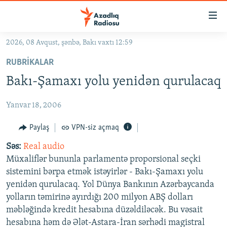
Keçid
linkləri
Əsas
2026, 08 Avqust, şənbə, Bakı vaxtı 12:59
məzmuna
GÜNDƏM
RUBRIKALAR
qayıt
#İZAHLA
Əsas
Bakı-Şamaxı yolu yenidən qurulacaq
KORRUPSIOMETR
naviqasiyaya
qayıt
Yanvar 18, 2006
#ƏSLINDƏ
Axtarışa
FƏRQƏ BAX
Paylaş
VPN-siz açmaq
keç
QANUNI DOĞRU
Səs:
Real audio
Müxaliflər bununla parlamentə proporsional seçki
ARAŞDIRMA
sistemini bərpa etmək istəyirlər - Bakı-Şamaxı yolu
MULTIMEDIA
yenidən qurulacaq. Yol Dünya Bankının Azərbaycanda
yolların təmirinə ayırdığı 200 milyon ABŞ dolları
RADIO ARXIV
VIDEO
məbləğində kredit hesabına düzəldiləcək. Bu vəsait
HAQQIMIZDA
FOTOQALEREYA
OXU ZALI
hesabına həm də Ələt-Astara-İran sərhədi magistral