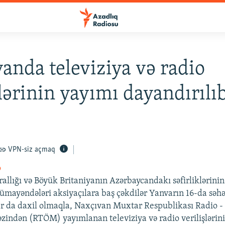
anda televiziya və radio
şlərinin yayımı dayandırılı
VPN-siz açmaq
o
allığı və Böyük Britaniyanın Azərbaycandakı səfirliklərini
nümayəndələri aksiyaçılara baş çəkdilər Yanvarın 16-da səh
ar da daxil olmaqla, Naxçıvan Muxtar Respublikası Radio -
indən (RTÖM) yayımlanan televiziya və radio verilişlərin