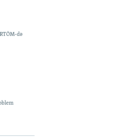
u RTÖM-də
roblem