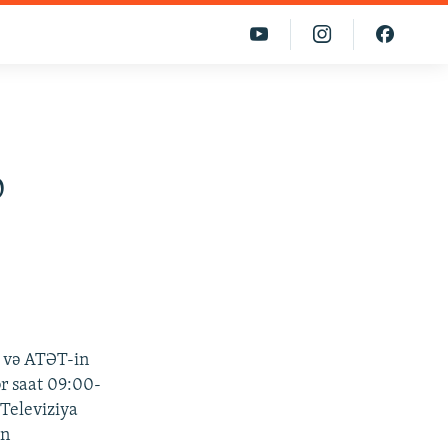
b
n və ATƏT-in
ər saat 09:00-
 Televiziya
in