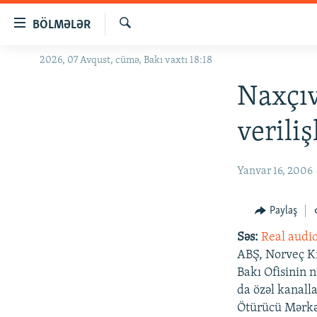
Keçid
BÖLMƏLƏR
linkləri
Axtar
Əsas
2026, 07 Avqust, cümə, Bakı vaxtı 18:18
GÜNDƏM
məzmuna
#İZAHLA
Naxçıv
qayıt
Əsas
KORRUPSIOMETR
verili
naviqasiyaya
#ƏSLINDƏ
qayıt
Axtarışa
FƏRQƏ BAX
Yanvar 16, 2006
keç
QANUNI DOĞRU
Paylaş
ARAŞDIRMA
Səs:
Real audi
MULTIMEDIA
ABŞ, Norveç Kr
RADIO ARXIV
VIDEO
Bakı Ofisinin 
da özəl kanall
HAQQIMIZDA
FOTOQALEREYA
OXU ZALI
Ötürücü Mərkəz